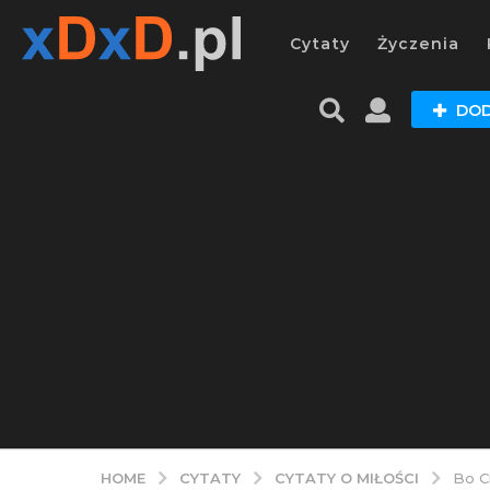
Cytaty
Życzenia
DOD
CYTATY
CYTATY O MIŁOŚCI
HOME
Bo C