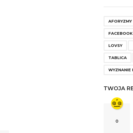
s
t
P
AFORYZMY
a
FACEBOOK
g
LOVSY
i
TABLICA
n
a
WYZNANIE 
t
i
TWOJA RE
o
n
0