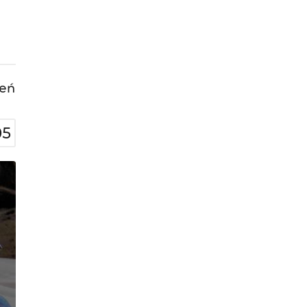
leń
05