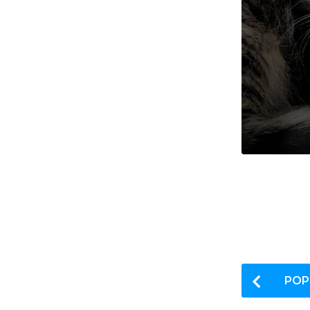
P
POP
o