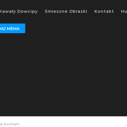
Kawały Dowcipy
Śmieszne Obrazki
Kontakt
H
AJ MEMA
ię kocham