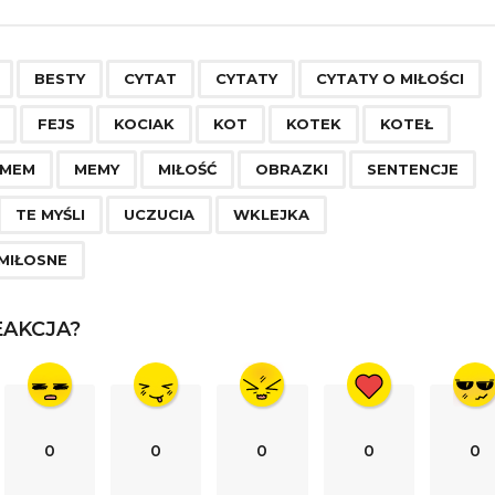
,
,
,
,
,
,
,
,
,
,
,
,
,
,
,
,
,
,
,
,
,
BESTY
CYTAT
CYTATY
CYTATY O MIŁOŚCI
FEJS
KOCIAK
KOT
KOTEK
KOTEŁ
MEM
MEMY
MIŁOŚĆ
OBRAZKI
SENTENCJE
TE MYŚLI
UCZUCIA
WKLEJKA
MIŁOSNE
AKCJA?
0
0
0
0
0