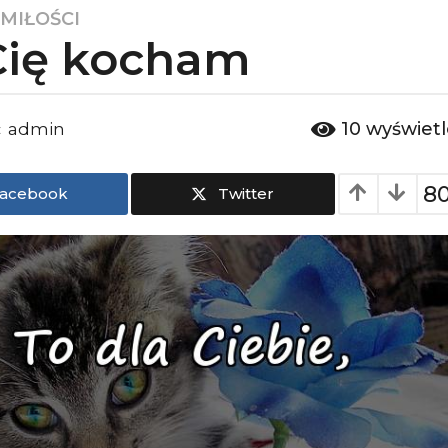
 MIŁOŚCI
Cię kocham
10
wyświet
admin
:
8
acebook
Twitter