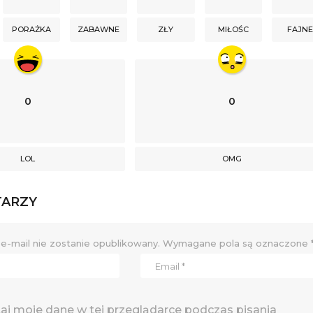
PORAŻKA
ZABAWNE
ZŁY
MIŁOŚC
FAJN
0
0
LOL
OMG
TARZY
e-mail nie zostanie opublikowany.
Wymagane pola są oznaczone
j moje dane w tej przeglądarce podczas pisania