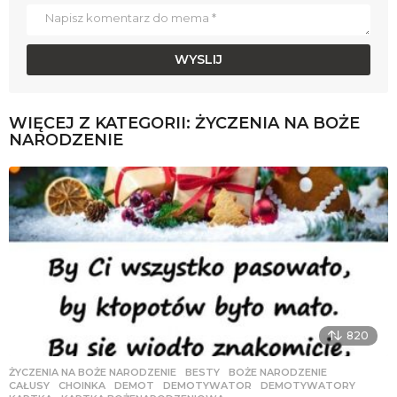
WIĘCEJ Z KATEGORII:
ŻYCZENIA NA BOŻE
NARODZENIE
820
ŻYCZENIA NA BOŻE NARODZENIE
BESTY
,
BOŻE NARODZENIE
,
CAŁUSY
,
CHOINKA
,
DEMOT
,
DEMOTYWATOR
,
DEMOTYWATORY
,