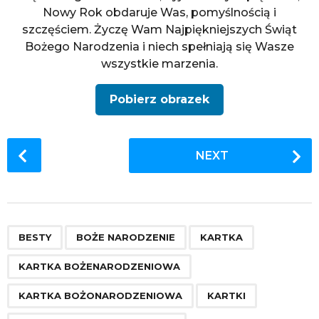
Nowy Rok obdaruje Was, pomyślnością i
szczęściem. Życzę Wam Najpiękniejszych Świąt
Bożego Narodzenia i niech spełniają się Wasze
wszystkie marzenia.
Pobierz obrazek
P
NEXT
o
s
t
P
,
,
,
,
,
,
,
,
,
,
,
,
,
,
,
,
,
,
,
,
,
,
,
,
,
,
,
,
,
,
,
,
,
,
a
BESTY
BOŻE NARODZENIE
KARTKA
g
KARTKA BOŻENARODZENIOWA
i
n
KARTKA BOŻONARODZENIOWA
KARTKI
a