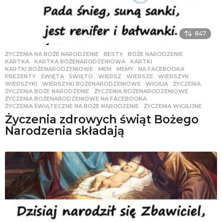
847
ŻYCZENIA NA BOŻE NARODZENIE
BESTY
,
BOŻE NARODZENIE
,
KARTKA
,
KARTKA BOŻENARODZENIOWA
,
KARTKI
,
KARTKI BOŻENARODZENIOWE
,
MEM
,
MEMY
,
NA FACEBOOKA
,
PREZENTY
,
ŚWIĘTA
,
ŚWIĘTO
,
WIERSZ
,
WIERSZE
,
WIERSZYK
,
WIERSZYKI
,
WIERSZYKI BOŻENARODZENIOWE
,
WIGILIA
,
ŻYCZENIA
,
ŻYCZENIA BOŻE NARODZENIE
,
ŻYCZENIA BOŻENARODZENIOWE
,
ŻYCZENIA BOŻENARODZENIOWE NA FACEBOOKA
,
ŻYCZENIA ŚWIĄTECZNE NA BOŻE NARODZENIE
,
ŻYCZENIA WIGILIJNE
Życzenia zdrowych świąt Bożego
Narodzenia składają