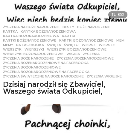
852
ŻYCZENIA NA BOŻE NARODZENIE
BESTY
,
BOŻE NARODZENIE
,
KARTKA
,
KARTKA BOŻENARODZENIOWA
,
KARTKA BOŻONARODZENIOWA
,
KARTKI
,
KARTKI BOŻENARODZENIOWE
,
KARTKI BOŻONARODZENIOWE
,
MEM
,
MEMY
,
NA FACEBOOKA
,
ŚWIĘTA
,
ŚWIĘTO
,
WIERSZ
,
WIERSZE
,
WIERSZYK
,
WIERSZYKI
,
WIERSZYKI BOŻENARODZENIOWE
,
WIERSZYKI BOŻONARODZENIOWE
,
WIGILIA
,
ŻYCZENIA
,
ŻYCZENIA BOŻE NARODZENIE
,
ŻYCZENIA BOŻENARODZENIOWE
,
ŻYCZENIA BOŻENARODZENIOWE NA FACEBOOKA
,
ŻYCZENIA BOŻONARODZENIOWE
,
ŻYCZENIA BOŻONARODZENIOWE NA FACEBOOKA
,
ŻYCZENIA ŚWIĄTECZNE NA BOŻE NARODZENIE
,
ŻYCZENIA WIGILIJNE
Dzisiaj narodził się Zbawiciel,
Waszego świata Odkupiciel,