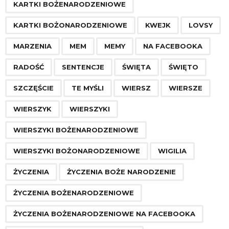
KARTKI BOŻENARODZENIOWE
t
i
KARTKI BOŻONARODZENIOWE
KWEJK
LOVSY
o
MARZENIA
MEM
MEMY
NA FACEBOOKA
n
RADOŚĆ
SENTENCJE
ŚWIĘTA
ŚWIĘTO
SZCZĘŚCIE
TE MYŚLI
WIERSZ
WIERSZE
WIERSZYK
WIERSZYKI
WIERSZYKI BOŻENARODZENIOWE
WIERSZYKI BOŻONARODZENIOWE
WIGILIA
ŻYCZENIA
ŻYCZENIA BOŻE NARODZENIE
ŻYCZENIA BOŻENARODZENIOWE
ŻYCZENIA BOŻENARODZENIOWE NA FACEBOOKA