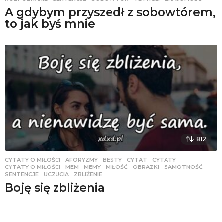
A gdybym przyszedł z sobowtórem,
to jak byś mnie
812
CYTATY O MIŁOŚCI
AFORYZMY
,
BESTY
,
CYTAT
,
CYTATY
,
CYTATY O MIŁOŚCI
,
MEM
,
MEMY
,
MIŁOŚĆ
,
OBRAZKI
,
SAMOTNOŚĆ
,
SENTENCJE
,
UCZUCIA
,
ZBLIŻENIE
Boję się zbliżenia