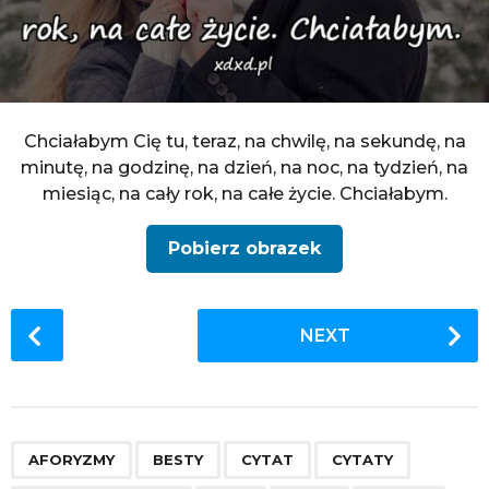
Chciałabym Cię tu, teraz, na chwilę, na sekundę, na
minutę, na godzinę, na dzień, na noc, na tydzień, na
miesiąc, na cały rok, na całe życie. Chciałabym.
Pobierz obrazek
P
NEXT
o
s
t
P
,
,
,
,
,
,
,
,
,
,
,
,
,
a
AFORYZMY
BESTY
CYTAT
CYTATY