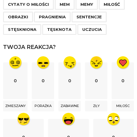
g
CYTATY O MIŁOŚCI
MEM
MEMY
MIŁOŚĆ
i
n
OBRAZKI
PRAGNIENIA
SENTENCJE
a
STĘSKNIONA
TĘSKNOTA
UCZUCIA
t
i
TWOJA REAKCJA?
o
n
0
0
0
0
0
ZMIESZANY
PORAŻKA
ZABAWNE
ZŁY
MIŁOŚC