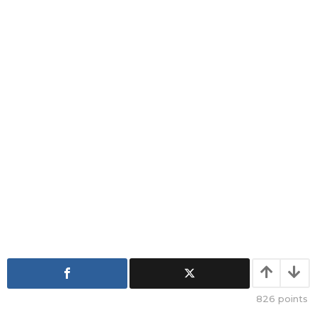
a
g
o
826
points