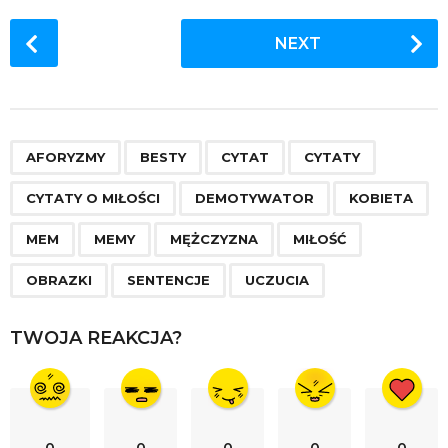
P
NEXT
o
s
t
P
,
,
,
,
,
,
,
,
,
,
,
,
,
a
AFORYZMY
BESTY
CYTAT
CYTATY
g
CYTATY O MIŁOŚCI
DEMOTYWATOR
KOBIETA
i
n
MEM
MEMY
MĘŻCZYZNA
MIŁOŚĆ
a
OBRAZKI
SENTENCJE
UCZUCIA
t
i
TWOJA REAKCJA?
o
n
0
0
0
0
0