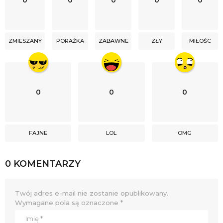
ZMIESZANY
PORAŻKA
ZABAWNE
ZŁY
MIŁOŚC
0
0
0
FAJNE
LOL
OMG
0 KOMENTARZY
Twój adres e-mail nie zostanie opublikowany.
Wymagane pola są oznaczone
*