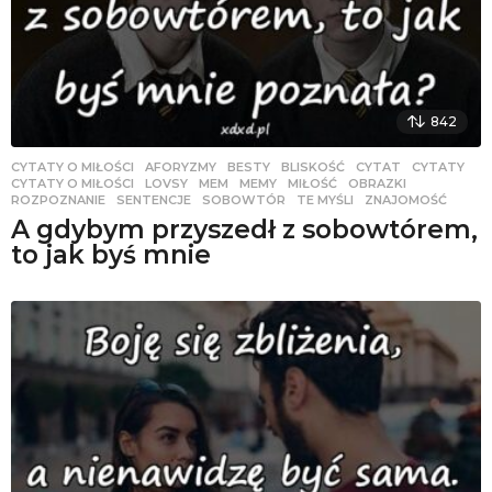
842
CYTATY O MIŁOŚCI
AFORYZMY
,
BESTY
,
BLISKOŚĆ
,
CYTAT
,
CYTATY
,
CYTATY O MIŁOŚCI
,
LOVSY
,
MEM
,
MEMY
,
MIŁOŚĆ
,
OBRAZKI
,
ROZPOZNANIE
,
SENTENCJE
,
SOBOWTÓR
,
TE MYŚLI
,
ZNAJOMOŚĆ
A gdybym przyszedł z sobowtórem,
to jak byś mnie