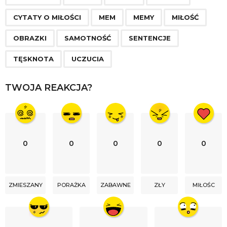
g
CYTATY O MIŁOŚCI
MEM
MEMY
MIŁOŚĆ
i
n
OBRAZKI
SAMOTNOŚĆ
SENTENCJE
a
TĘSKNOTA
UCZUCIA
t
i
TWOJA REAKCJA?
o
n
0
0
0
0
0
ZMIESZANY
PORAŻKA
ZABAWNE
ZŁY
MIŁOŚC