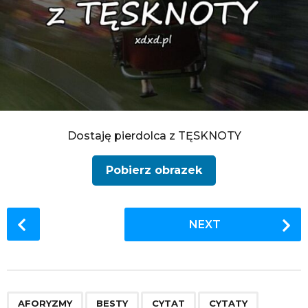
Dostaję pierdolca z TĘSKNOTY
Pobierz obrazek
P
NEXT
o
s
t
P
,
,
,
,
,
,
,
,
,
,
,
,
a
AFORYZMY
BESTY
CYTAT
CYTATY