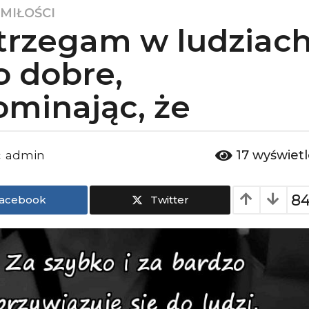
 MIŁOŚCI
trzegam w ludziac
o dobre,
ominając, że
17
wyświet
admin
:
8
acebook
Twitter