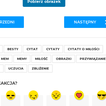
Pobierz obrazek
RZEDNI
NASTĘPNY
,
,
,
,
,
,
,
,
,
,
,
,
,
BESTY
CYTAT
CYTATY
CYTATY O MIŁOŚCI
MEM
MEMY
MIŁOŚĆ
OBRAZKI
PRZYWIĄZANIE
E
UCZUCIA
ZBLIŻENIE
AKCJA?