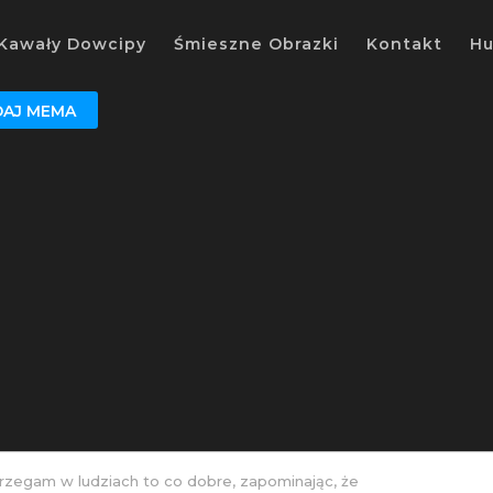
Kawały Dowcipy
Śmieszne Obrazki
Kontakt
H
AJ MEMA
rzegam w ludziach to co dobre, zapominając, że