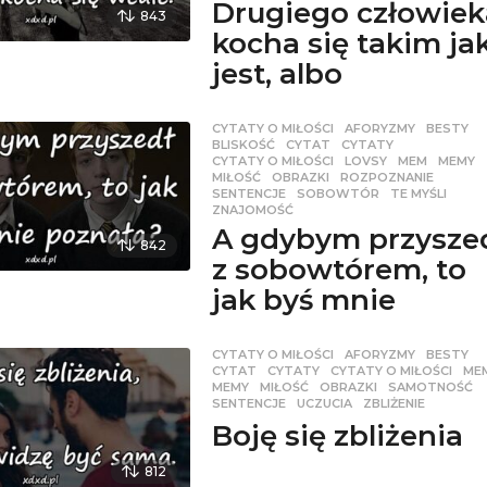
Drugiego człowiek
843
kocha się takim jak
jest, albo
CYTATY O MIŁOŚCI
AFORYZMY
,
BESTY
,
BLISKOŚĆ
,
CYTAT
,
CYTATY
,
CYTATY O MIŁOŚCI
,
LOVSY
,
MEM
,
MEMY
MIŁOŚĆ
,
OBRAZKI
,
ROZPOZNANIE
,
SENTENCJE
,
SOBOWTÓR
,
TE MYŚLI
,
ZNAJOMOŚĆ
A gdybym przysze
842
z sobowtórem, to
jak byś mnie
CYTATY O MIŁOŚCI
AFORYZMY
,
BESTY
,
CYTAT
,
CYTATY
,
CYTATY O MIŁOŚCI
,
ME
MEMY
,
MIŁOŚĆ
,
OBRAZKI
,
SAMOTNOŚĆ
,
SENTENCJE
,
UCZUCIA
,
ZBLIŻENIE
Boję się zbliżenia
812