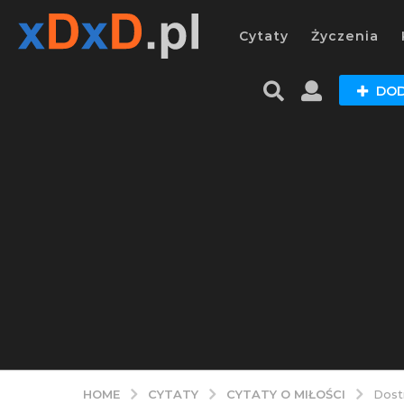
Cytaty
Życzenia
DOD
CYTATY
CYTATY O MIŁOŚCI
HOME
Dost