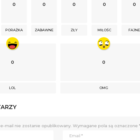
0
0
0
0
0
PORAŻKA
ZABAWNE
ZŁY
MIŁOŚC
FAJN
0
0
LOL
OMG
TARZY
e-mail nie zostanie opublikowany.
Wymagane pola są oznaczone