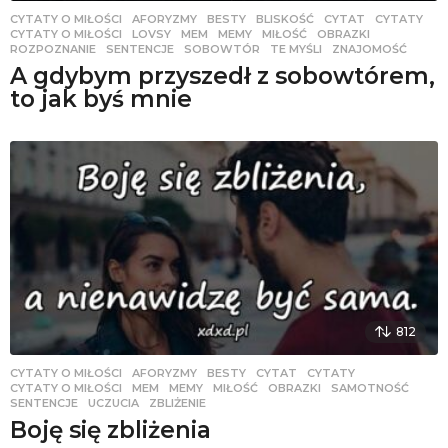
CYTATY O MIŁOŚCI
AFORYZMY
,
BESTY
,
BLISKOŚĆ
,
CYTAT
,
CYTATY
,
CYTATY O MIŁOŚCI
,
LOVSY
,
MEM
,
MEMY
,
MIŁOŚĆ
,
OBRAZKI
,
ROZPOZNANIE
,
SENTENCJE
,
SOBOWTÓR
,
TE MYŚLI
,
ZNAJOMOŚĆ
A gdybym przyszedł z sobowtórem,
to jak byś mnie
812
CYTATY O MIŁOŚCI
AFORYZMY
,
BESTY
,
CYTAT
,
CYTATY
,
CYTATY O MIŁOŚCI
,
MEM
,
MEMY
,
MIŁOŚĆ
,
OBRAZKI
,
SAMOTNOŚĆ
,
SENTENCJE
,
UCZUCIA
,
ZBLIŻENIE
Boję się zbliżenia