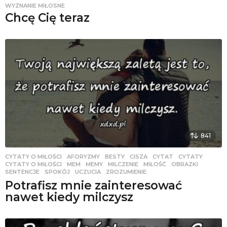
WYZNANIE MIŁOSNE
Chcę Cię teraz
841
CYTATY O MIŁOŚCI
AFORYZMY
,
BESTY
,
CISZA
,
CYTAT
,
CYTATY
,
CYTATY O MIŁOŚCI
,
MEM
,
MEMY
,
MILCZENIE
,
MIŁOŚĆ
,
OBRAZKI
,
SENTENCJE
,
SPOKÓJ
,
UCZUCIA
,
ZROZUMIENIE
Potrafisz mnie zainteresować
nawet kiedy milczysz