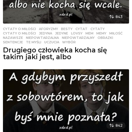
843
CYTATY O MIŁOŚCI
AFORYZMY
,
BESTY
,
CYTAT
,
CYTATY
,
CYTATY O MIŁOŚCI
,
JEDYNA
,
JEDYNE
,
LOVSY
,
MEM
,
MEMY
,
MIŁOŚĆ
,
NAZAWSZE
,
NIEPOWTARZALNA
,
NIEPOWTARZALNY
,
OBRAZKI
,
SENTENCJE
,
TE MYŚLI
,
UCZUCIA
,
WYBÓR
Drugiego człowieka kocha się
takim jaki jest, albo
842