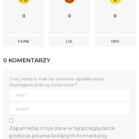
0
0
0
FAJNE
LOL
OMG
0 KOMENTARZY
Twój adres e-mail nie zostanie opublikowany.
Wymagane pola są oznaczone
*
Zapamiętaj moje dane w tej przeglądarce
podczas pisania kolejnych komentarzy.