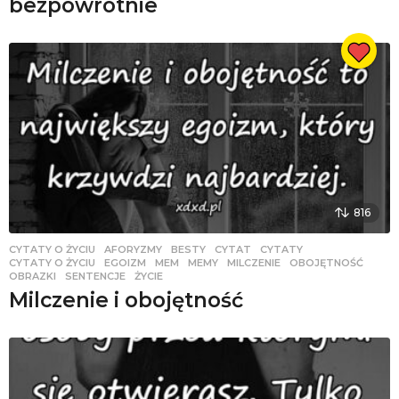
bezpowrotnie
816
CYTATY O ŻYCIU
AFORYZMY
,
BESTY
,
CYTAT
,
CYTATY
,
CYTATY O ŻYCIU
,
EGOIZM
,
MEM
,
MEMY
,
MILCZENIE
,
OBOJĘTNOŚĆ
,
OBRAZKI
,
SENTENCJE
,
ŻYCIE
Milczenie i obojętność