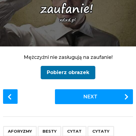
Mężczyźni nie zasługują na zaufanie!
Pobierz obrazek
P
NEXT
o
s
t
P
,
,
,
,
,
,
,
,
,
,
,
,
a
AFORYZMY
BESTY
CYTAT
CYTATY