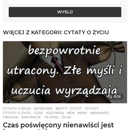
WIĘCEJ Z KATEGORII:
CYTATY O ŻYCIU
838
CYTATY O ŻYCIU
AFORYZMY
,
BESTY
,
CYTAT
,
CYTATY
,
CYTATY O ŻYCIU
,
CZAS
,
KRZYWDA
,
MEM
,
MEMY
,
NIENAWIŚĆ
,
OBRAZKI
,
SENTENCJE
,
TE MYŚLI
,
ŻYCIE
Czas poświęcony nienawiści jest