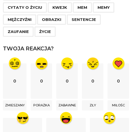
g
CYTATY O ŻYCIU
KWEJK
MEM
MEMY
i
n
MĘŻCZYŹNI
OBRAZKI
SENTENCJE
a
ZAUFANIE
ŻYCIE
t
i
TWOJA REAKCJA?
o
n
0
0
0
0
0
ZMIESZANY
PORAŻKA
ZABAWNE
ZŁY
MIŁOŚC