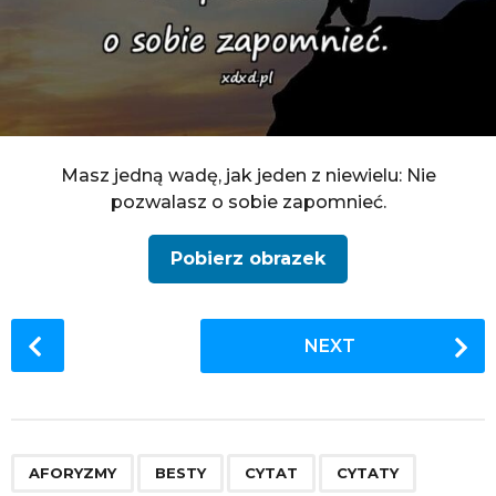
Masz jedną wadę, jak jeden z niewielu: Nie
pozwalasz o sobie zapomnieć.
Pobierz obrazek
P
NEXT
o
s
t
P
,
,
,
,
,
,
,
,
,
,
,
,
,
,
,
,
,
,
a
AFORYZMY
BESTY
CYTAT
CYTATY