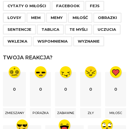
g
CYTATY O MIŁOŚCI
FACEBOOK
FEJS
i
n
LOVSY
MEM
MEMY
MIŁOŚĆ
OBRAZKI
a
SENTENCJE
TABLICA
TE MYŚLI
UCZUCIA
t
i
WKLEJKA
WSPOMNIENIA
WYZNANIE
o
n
TWOJA REAKCJA?
0
0
0
0
0
ZMIESZANY
PORAŻKA
ZABAWNE
ZŁY
MIŁOŚC