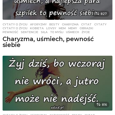
827
CYTATY O ŻYCIU
AFORYZMY
,
BESTY
,
CHARYZMA
,
CYTAT
,
CYTATY
,
CYTATY O ŻYCIU
,
KOBIETA
,
LOVSY
,
MEM
,
MEMY
,
OBRAZKI
,
PEWNOŚĆ
,
SENTENCJE
,
SIŁA
,
TE MYŚLI
,
UŚMIECH
,
ŻYCIE
Charyzma, uśmiech, pewność
siebie
816