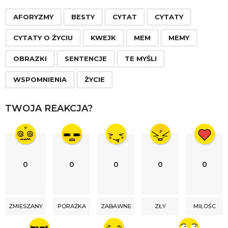
P
,
,
,
,
,
,
,
,
,
,
,
,
a
AFORYZMY
BESTY
CYTAT
CYTATY
g
CYTATY O ŻYCIU
KWEJK
MEM
MEMY
i
n
OBRAZKI
SENTENCJE
TE MYŚLI
a
WSPOMNIENIA
ŻYCIE
t
i
TWOJA REAKCJA?
o
n
0
0
0
0
0
ZMIESZANY
PORAŻKA
ZABAWNE
ZŁY
MIŁOŚC