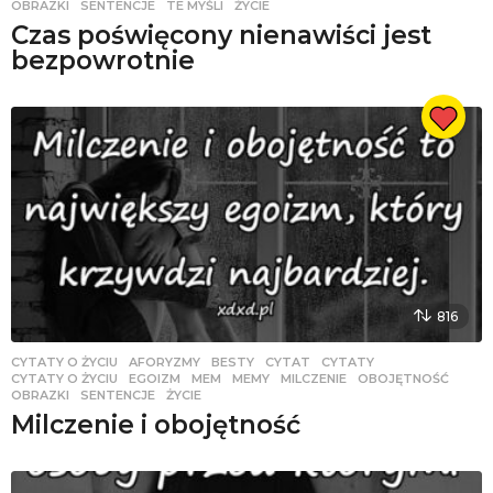
OBRAZKI
,
SENTENCJE
,
TE MYŚLI
,
ŻYCIE
Czas poświęcony nienawiści jest
bezpowrotnie
816
CYTATY O ŻYCIU
AFORYZMY
,
BESTY
,
CYTAT
,
CYTATY
,
CYTATY O ŻYCIU
,
EGOIZM
,
MEM
,
MEMY
,
MILCZENIE
,
OBOJĘTNOŚĆ
,
OBRAZKI
,
SENTENCJE
,
ŻYCIE
Milczenie i obojętność