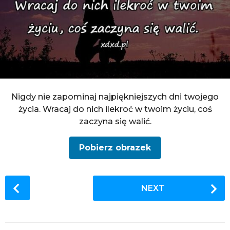
Nigdy nie zapominaj najpiękniejszych dni twojego
życia. Wracaj do nich ilekroć w twoim życiu, coś
zaczyna się walić.
Pobierz obrazek
P
NEXT
o
s
t