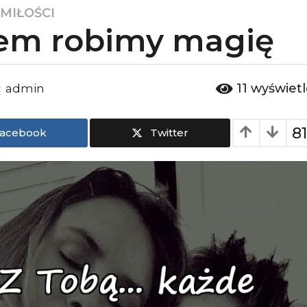
 MIŁOŚCI
em robimy magię
11
wyświet
admin
:
8
acebook
Twitter