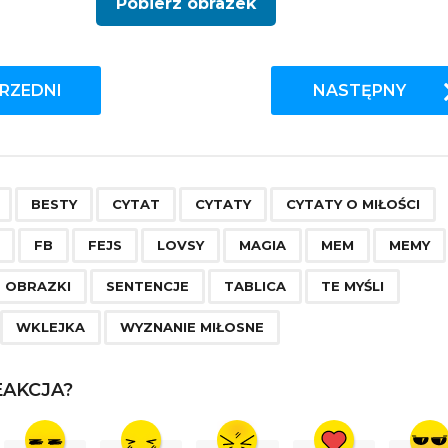
Pobierz obrazek
RZEDNI
NASTĘPNY
,
,
,
,
,
,
,
,
,
,
,
,
,
,
,
,
,
,
,
BESTY
CYTAT
CYTATY
CYTATY O MIŁOŚCI
FB
FEJS
LOVSY
MAGIA
MEM
MEMY
OBRAZKI
SENTENCJE
TABLICA
TE MYŚLI
WKLEJKA
WYZNANIE MIŁOSNE
AKCJA?