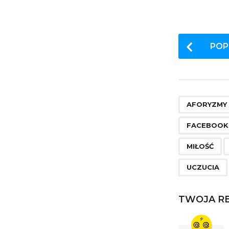
P
POP
o
s
t
P
AFORYZMY
a
FACEBOOK
g
MIŁOŚĆ
i
UCZUCIA
n
a
TWOJA RE
t
i