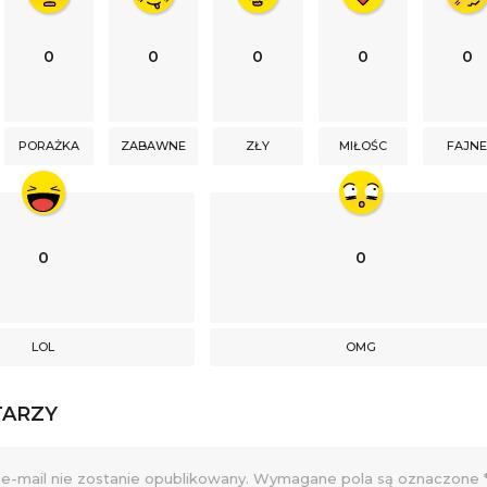
0
0
0
0
0
PORAŻKA
ZABAWNE
ZŁY
MIŁOŚC
FAJN
0
0
LOL
OMG
TARZY
e-mail nie zostanie opublikowany.
Wymagane pola są oznaczone