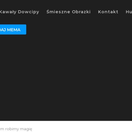
Kawały Dowcipy
Śmieszne Obrazki
Kontakt
H
AJ MEMA
m robimy magię