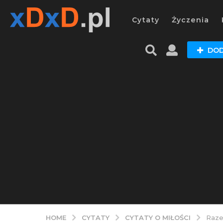
Cytaty
Życzenia
DOD
CYTATY
CYTATY O MIŁOŚCI
HOME
Raze