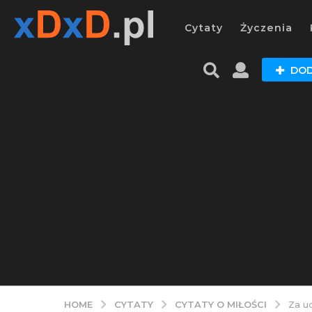
Cytaty
Życzenia
DOD
CYTATY
CYTATY O MIŁOŚCI
HOME
Za uc