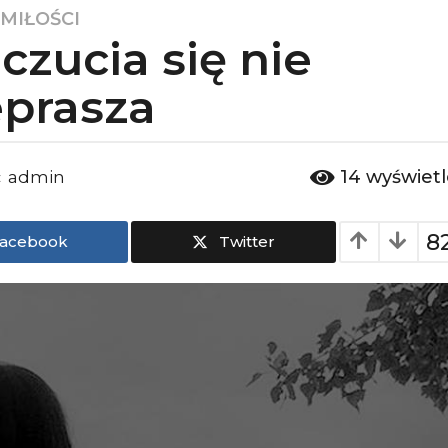
 MIŁOŚCI
czucia się nie
eprasza
14
wyświet
admin
:
8
acebook
Twitter