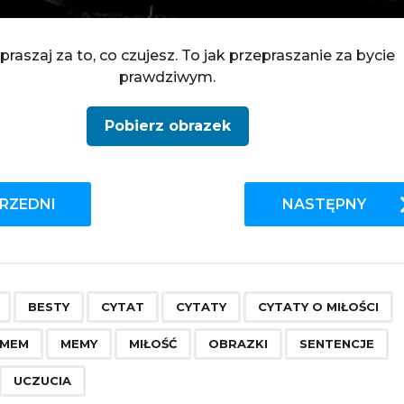
praszaj za to, co czujesz. To jak przepraszanie za bycie
prawdziwym.
Pobierz obrazek
RZEDNI
NASTĘPNY
,
,
,
,
,
,
,
,
,
,
,
,
BESTY
CYTAT
CYTATY
CYTATY O MIŁOŚCI
MEM
MEMY
MIŁOŚĆ
OBRAZKI
SENTENCJE
UCZUCIA