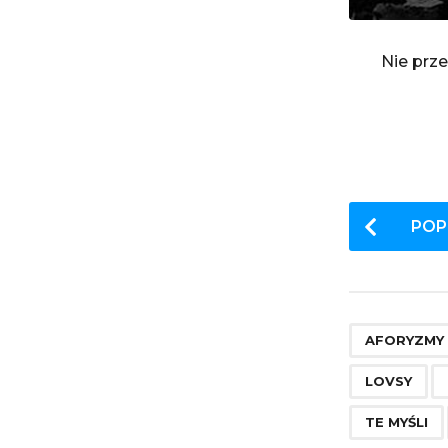
Nie prze
P
POP
o
s
t
P
AFORYZMY
a
LOVSY
g
TE MYŚLI
i