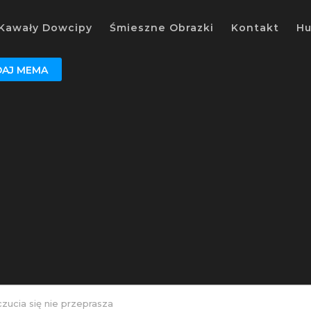
Kawały Dowcipy
Śmieszne Obrazki
Kontakt
H
AJ MEMA
zucia się nie przeprasza