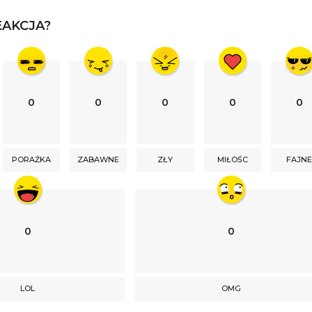
AKCJA?
0
0
0
0
0
PORAŻKA
ZABAWNE
ZŁY
MIŁOŚC
FAJN
0
0
LOL
OMG