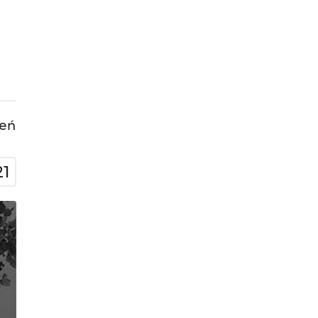
leń
21