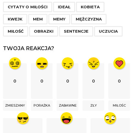
g
CYTATY O MIŁOŚCI
IDEAŁ
KOBIETA
i
n
KWEJK
MEM
MEMY
MĘŻCZYZNA
a
MIŁOŚĆ
OBRAZKI
SENTENCJE
UCZUCIA
t
i
TWOJA REAKCJA?
o
n
0
0
0
0
0
ZMIESZANY
PORAŻKA
ZABAWNE
ZŁY
MIŁOŚC