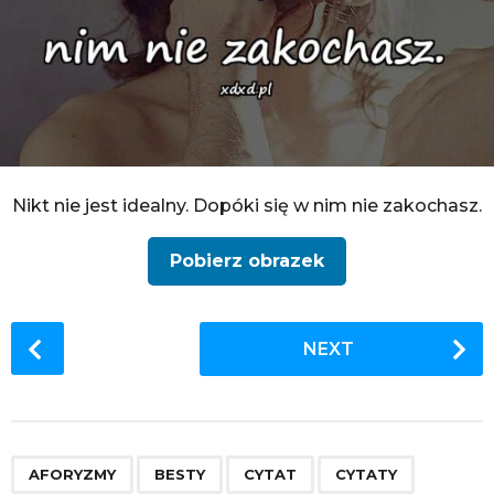
Nikt nie jest idealny. Dopóki się w nim nie zakochasz.
Pobierz obrazek
P
NEXT
o
s
t
P
,
,
,
,
,
,
,
,
,
,
,
,
,
,
a
AFORYZMY
BESTY
CYTAT
CYTATY