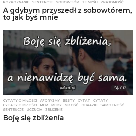
ROZPOZNANIE
,
SENTENCJE
,
SOBOWTÓR
,
TE MYŚLI
,
ZNAJOMOŚĆ
A gdybym przyszedł z sobowtórem,
to jak byś mnie
812
CYTATY O MIŁOŚCI
AFORYZMY
,
BESTY
,
CYTAT
,
CYTATY
,
CYTATY O MIŁOŚCI
,
MEM
,
MEMY
,
MIŁOŚĆ
,
OBRAZKI
,
SAMOTNOŚĆ
,
SENTENCJE
,
UCZUCIA
,
ZBLIŻENIE
Boję się zbliżenia