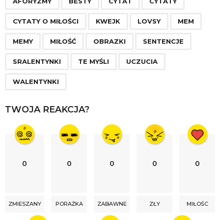
a
AFORYZMY
BESTY
CYTAT
CYTATY
g
CYTATY O MIŁOŚCI
KWEJK
LOVSY
MEM
i
n
MEMY
MIŁOŚĆ
OBRAZKI
SENTENCJE
a
SRALENTYNKI
TE MYŚLI
UCZUCIA
t
i
WALENTYNKI
o
n
TWOJA REAKCJA?
0
0
0
0
0
ZMIESZANY
PORAŻKA
ZABAWNE
ZŁY
MIŁOŚC