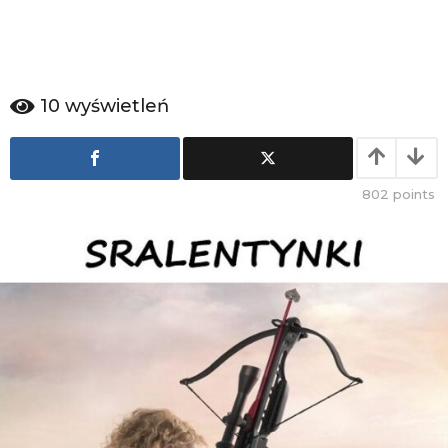
g
o
10
wyświetleń
802
points