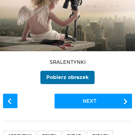
SRALENTYNKI
Pobierz obrazek
P
NEXT
o
s
t
P
,
,
,
,
,
,
,
,
,
,
,
,
,
,
,