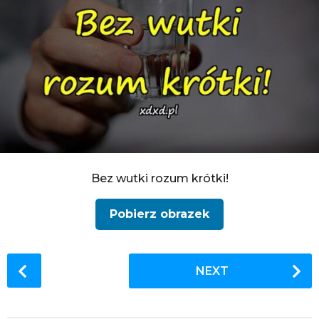
Bez wutki rozum krótki!
Pobierz obrazek
P
NEXT
o
s
t