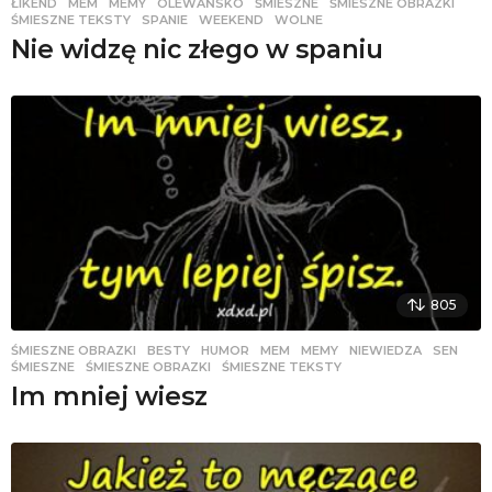
ŁIKEND
,
MEM
,
MEMY
,
OLEWAŃSKO
,
ŚMIESZNE
,
ŚMIESZNE OBRAZKI
,
ŚMIESZNE TEKSTY
,
SPANIE
,
WEEKEND
,
WOLNE
Nie widzę nic złego w spaniu
805
ŚMIESZNE OBRAZKI
BESTY
,
HUMOR
,
MEM
,
MEMY
,
NIEWIEDZA
,
SEN
,
ŚMIESZNE
,
ŚMIESZNE OBRAZKI
,
ŚMIESZNE TEKSTY
Im mniej wiesz