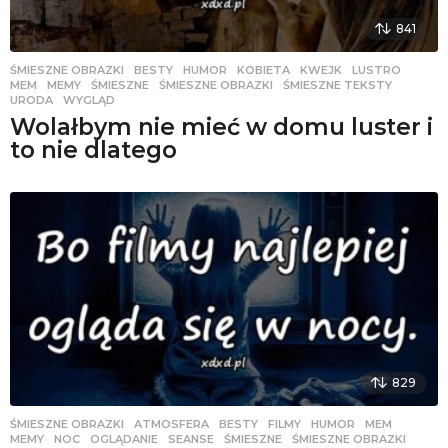
841
ŚMIESZNE OBRAZKI
BESTY
,
HUMOR
,
KOBIETA
,
KWEJK
,
LUSTRO
,
MEM
,
MEMY
,
ŚMIESZNE
,
ŚMIESZNE OBRAZKI
,
ŚMIESZNE TEKSTY
,
URODA
,
WYGLĄD
Wolałbym nie mieć w domu luster i
to nie dlatego
829
ŚMIESZNE OBRAZKI
ATMOSFERA
,
BESTY
,
FILMY
,
HUMOR
,
MEM
,
MEMY
,
NOC
,
OGLĄDANIE
,
SEANSE
,
ŚMIESZNE
,
ŚMIESZNE OBRAZKI
,