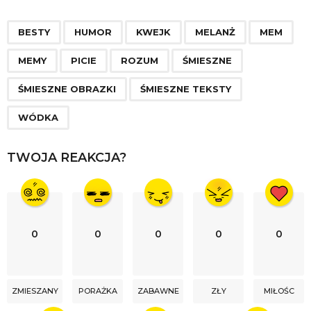
P
,
,
,
,
,
,
,
,
,
,
,
a
BESTY
HUMOR
KWEJK
MELANŻ
MEM
g
MEMY
PICIE
ROZUM
ŚMIESZNE
i
n
ŚMIESZNE OBRAZKI
ŚMIESZNE TEKSTY
a
WÓDKA
t
i
TWOJA REAKCJA?
o
n
0
0
0
0
0
ZMIESZANY
PORAŻKA
ZABAWNE
ZŁY
MIŁOŚC