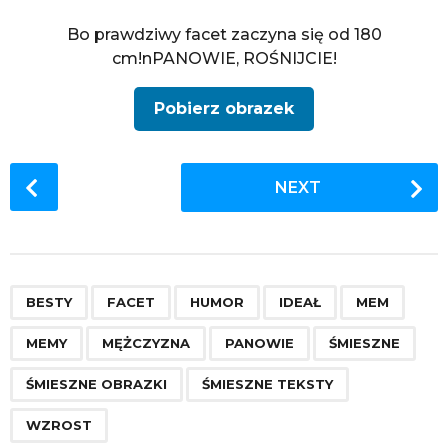
Bo prawdziwy facet zaczyna się od 180
cm!nPANOWIE, ROŚNIJCIE!
Pobierz obrazek
P
NEXT
o
s
t
P
,
,
,
,
,
,
,
,
,
,
,
a
BESTY
FACET
HUMOR
IDEAŁ
MEM
g
MEMY
MĘŻCZYZNA
PANOWIE
ŚMIESZNE
i
n
ŚMIESZNE OBRAZKI
ŚMIESZNE TEKSTY
a
WZROST
t