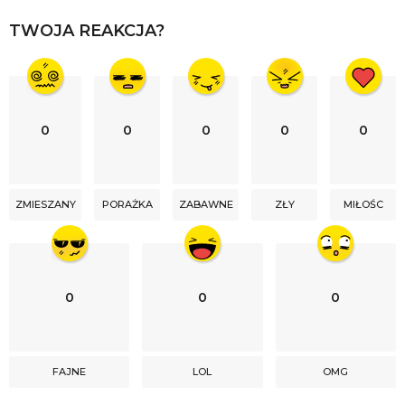
i
TWOJA REAKCJA?
o
n
0
0
0
0
0
ZMIESZANY
PORAŻKA
ZABAWNE
ZŁY
MIŁOŚC
0
0
0
FAJNE
LOL
OMG