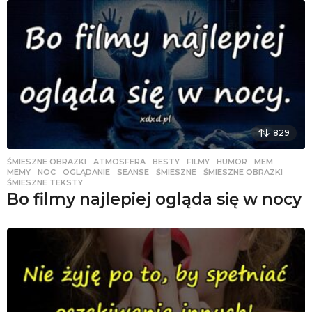
829
ŚMIESZNE OBRAZKI
ATMOSFERA
,
BESTY
,
FILMY
,
HUMOR
,
MEM
,
MEMY
,
NOC
,
OGLĄDANIE
,
SEANSE
,
ŚMIESZNE
,
ŚMIESZNE OBRAZKI
,
ŚMIESZNE TEKSTY
Bo filmy najlepiej ogląda się w nocy