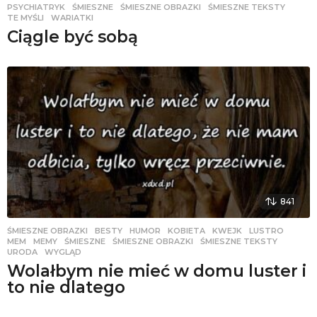
PSYCHIATRYK
,
ŚMIESZNE
,
ŚMIESZNE OBRAZKI
,
ŚMIESZNE TEKSTY
,
TE MYŚLI
,
WARIATKI
Ciągle być sobą
841
ŚMIESZNE OBRAZKI
BESTY
,
HUMOR
,
KOBIETA
,
KWEJK
,
LUSTRO
,
MEM
,
MEMY
,
ŚMIESZNE
,
ŚMIESZNE OBRAZKI
,
ŚMIESZNE TEKSTY
,
URODA
,
WYGLĄD
Wolałbym nie mieć w domu luster i
to nie dlatego