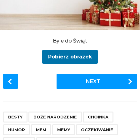
Byle do Świąt
Pobierz obrazek
P
NEXT
o
s
t
P
,
,
,
,
,
,
,
,
,
,
,
a
BESTY
BOŻE NARODZENIE
CHOINKA
g
HUMOR
MEM
MEMY
OCZEKIWANIE
i