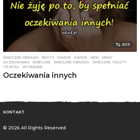
809
ŚMIESZNE OBRAZKI
BESTY
,
HUMOR
,
KWEJK
,
MEM
,
MEMY
,
OCZEKIWANIA
,
ŚMIESZNE
,
ŚMIESZNE OBRAZKI
,
ŚMIESZNE TEKSTY
,
TE MYŚLI
,
WYJEBANE
Oczekiwania innych
KONTAKT
© 2026 All Rights Reserved