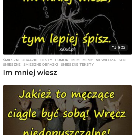
805
ŚMIESZNE OBRAZKI
BESTY
,
HUMOR
,
MEM
,
MEMY
,
NIEWIEDZA
,
SEN
,
ŚMIESZNE
,
ŚMIESZNE OBRAZKI
,
ŚMIESZNE TEKSTY
Im mniej wiesz