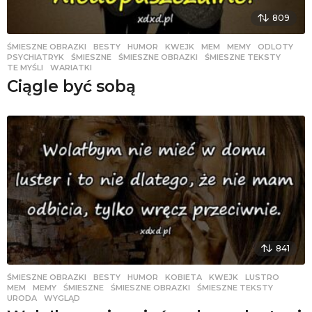
809
ŚMIESZNE OBRAZKI
BESTY
,
HUMOR
,
KWEJK
,
MEM
,
MEMY
,
ODLOTY
,
PSYCHIATRYK
,
ŚMIESZNE
,
ŚMIESZNE OBRAZKI
,
ŚMIESZNE TEKSTY
,
TE MYŚLI
,
WARIATKI
Ciągle być sobą
841
ŚMIESZNE OBRAZKI
BESTY
,
HUMOR
,
KOBIETA
,
KWEJK
,
LUSTRO
,
MEM
,
MEMY
,
ŚMIESZNE
,
ŚMIESZNE OBRAZKI
,
ŚMIESZNE TEKSTY
,
URODA
,
WYGLĄD