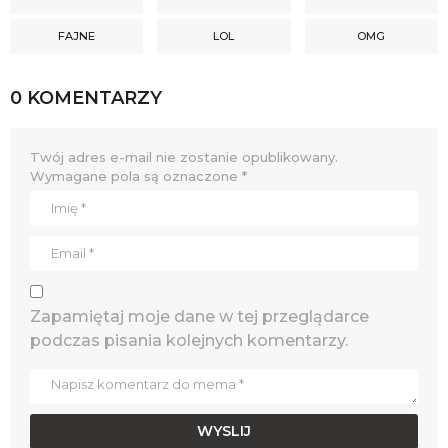
FAJNE
LOL
OMG
0 KOMENTARZY
Twój adres e-mail nie zostanie opublikowany.
Wymagane pola są oznaczone
*
Zapamiętaj moje dane w tej przeglądarce
podczas pisania kolejnych komentarzy.