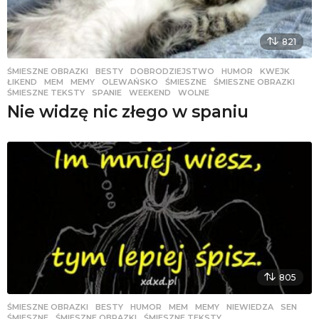
821
ŚMIESZNE OBRAZKI
BESTY
,
DOBRODZIEJSTWO
,
HUMOR
,
KWEJK
,
ŁIKEND
,
MEM
,
MEMY
,
OLEWAŃSKO
,
ŚMIESZNE
,
ŚMIESZNE OBRAZKI
,
ŚMIESZNE TEKSTY
,
SPANIE
,
WEEKEND
,
WOLNE
Nie widzę nic złego w spaniu
805
ŚMIESZNE OBRAZKI
BESTY
,
HUMOR
,
MEM
,
MEMY
,
NIEWIEDZA
,
SEN
,
ŚMIESZNE
,
ŚMIESZNE OBRAZKI
,
ŚMIESZNE TEKSTY