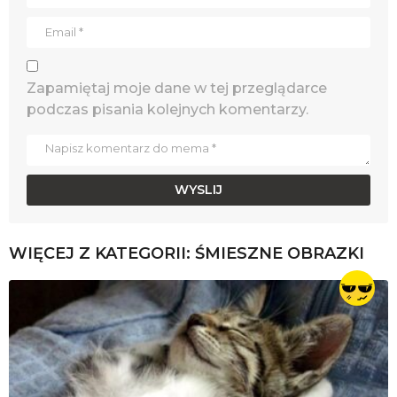
Zapamiętaj moje dane w tej przeglądarce
podczas pisania kolejnych komentarzy.
WIĘCEJ Z KATEGORII:
ŚMIESZNE OBRAZKI