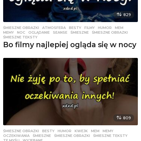
829
ŚMIESZNE OBRAZKI
ATMOSFERA
,
BESTY
,
FILMY
,
HUMOR
,
MEM
,
MEMY
,
NOC
,
OGLĄDANIE
,
SEANSE
,
ŚMIESZNE
,
ŚMIESZNE OBRAZKI
,
ŚMIESZNE TEKSTY
Bo filmy najlepiej ogląda się w nocy
809
ŚMIESZNE OBRAZKI
BESTY
,
HUMOR
,
KWEJK
,
MEM
,
MEMY
,
OCZEKIWANIA
,
ŚMIESZNE
,
ŚMIESZNE OBRAZKI
,
ŚMIESZNE TEKSTY
,
TE MYŚLI
,
WYJEBANE