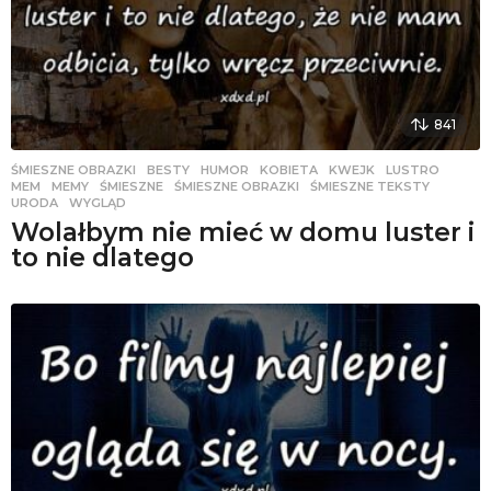
841
ŚMIESZNE OBRAZKI
BESTY
,
HUMOR
,
KOBIETA
,
KWEJK
,
LUSTRO
,
MEM
,
MEMY
,
ŚMIESZNE
,
ŚMIESZNE OBRAZKI
,
ŚMIESZNE TEKSTY
,
URODA
,
WYGLĄD
Wolałbym nie mieć w domu luster i
to nie dlatego