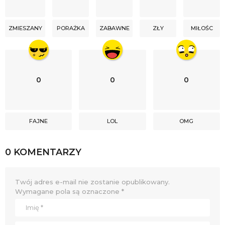
ZMIESZANY
PORAŻKA
ZABAWNE
ZŁY
MIŁOŚC
0
0
0
FAJNE
LOL
OMG
0 KOMENTARZY
Twój adres e-mail nie zostanie opublikowany.
Wymagane pola są oznaczone
*