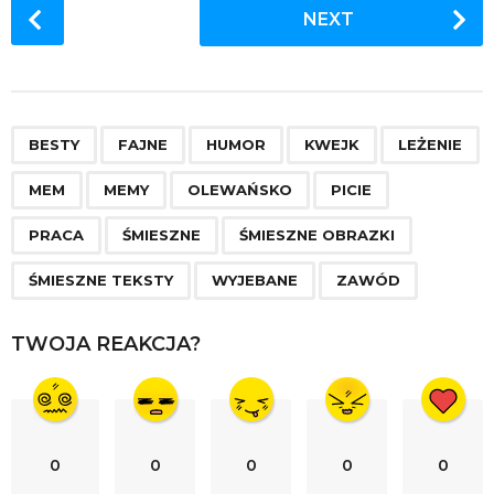
P
NEXT
o
s
t
P
,
,
,
,
,
,
,
,
,
,
,
,
,
,
a
BESTY
FAJNE
HUMOR
KWEJK
LEŻENIE
g
MEM
MEMY
OLEWAŃSKO
PICIE
i
n
PRACA
ŚMIESZNE
ŚMIESZNE OBRAZKI
a
ŚMIESZNE TEKSTY
WYJEBANE
ZAWÓD
t
i
TWOJA REAKCJA?
o
n
0
0
0
0
0