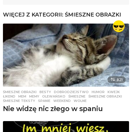
WIĘCEJ Z KATEGORII:
ŚMIESZNE OBRAZKI
821
ŚMIESZNE OBRAZKI
BESTY
,
DOBRODZIEJSTWO
,
HUMOR
,
KWEJK
,
ŁIKEND
,
MEM
,
MEMY
,
OLEWAŃSKO
,
ŚMIESZNE
,
ŚMIESZNE OBRAZKI
,
ŚMIESZNE TEKSTY
,
SPANIE
,
WEEKEND
,
WOLNE
Nie widzę nic złego w spaniu