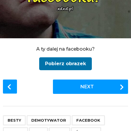
A ty dalej na facebooku?
Pobierz obrazek
P
NEXT
o
s
t
P
,
,
,
,
,
,
,
,
a
BESTY
DEMOTYWATOR
FACEBOOK
g