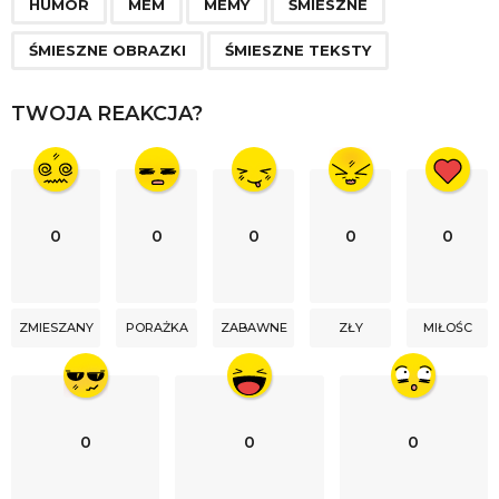
HUMOR
MEM
MEMY
ŚMIESZNE
i
n
ŚMIESZNE OBRAZKI
ŚMIESZNE TEKSTY
a
t
TWOJA REAKCJA?
i
o
n
0
0
0
0
0
ZMIESZANY
PORAŻKA
ZABAWNE
ZŁY
MIŁOŚC
0
0
0