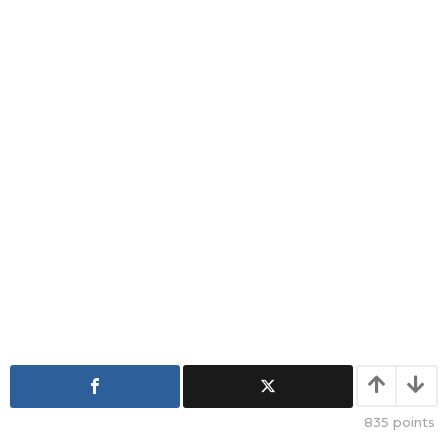
a
g
o
835
points