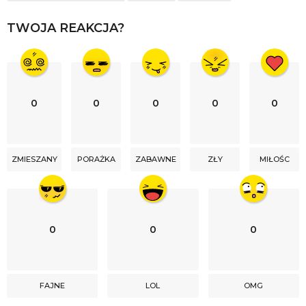
TWOJA REAKCJA?
0
0
0
0
0
ZMIESZANY
PORAŻKA
ZABAWNE
ZŁY
MIŁOŚC
0
0
0
FAJNE
LOL
OMG