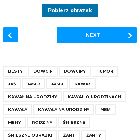
Pobierz obrazek
P
NEXT
o
s
t
P
,
,
,
,
,
,
,
,
,
,
,
,
,
,
,
,
,
,
a
BESTY
DOWCIP
DOWCIPY
HUMOR
g
JAŚ
JASIO
JASIU
KAWAŁ
i
n
KAWAŁ NA URODZINY
KAWAŁ O URODZINACH
a
KAWAŁY
KAWAŁY NA URODZINY
MEM
t
i
MEMY
RODZINY
ŚMIESZNE
o
ŚMIESZNE OBRAZKI
ŻART
ŻARTY
n