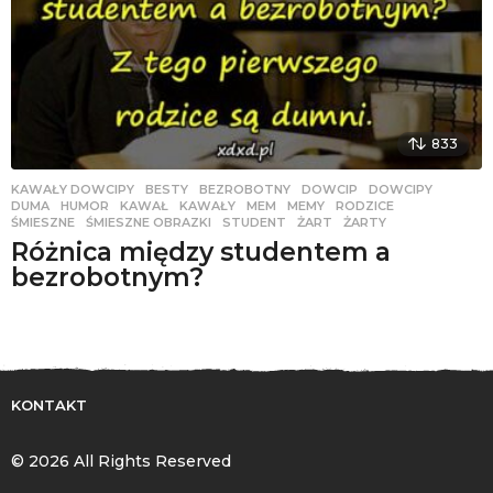
833
KAWAŁY DOWCIPY
BESTY
,
BEZROBOTNY
,
DOWCIP
,
DOWCIPY
,
DUMA
,
HUMOR
,
KAWAŁ
,
KAWAŁY
,
MEM
,
MEMY
,
RODZICE
,
ŚMIESZNE
,
ŚMIESZNE OBRAZKI
,
STUDENT
,
ŻART
,
ŻARTY
Różnica między studentem a
bezrobotnym?
KONTAKT
© 2026 All Rights Reserved