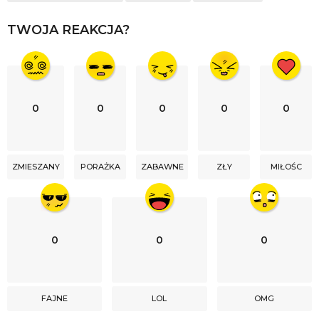
a
t
TWOJA REAKCJA?
i
o
n
0
0
0
0
0
ZMIESZANY
PORAŻKA
ZABAWNE
ZŁY
MIŁOŚC
0
0
0
FAJNE
LOL
OMG