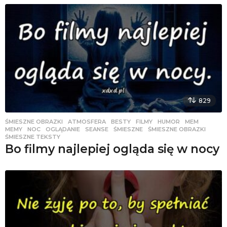
829
ŚMIESZNE OBRAZKI
ATMOSFERA
,
BESTY
,
FILMY
,
HUMOR
,
MEM
,
MEMY
,
NOC
,
OGLĄDANIE
,
SEANSE
,
ŚMIESZNE
,
ŚMIESZNE OBRAZKI
,
ŚMIESZNE TEKSTY
Bo filmy najlepiej ogląda się w nocy