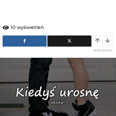
g
o
10
wyświetleń
806
points