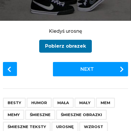
Kiedyś urosnę
Pobierz obrazek
P
NEXT
o
s
t
P
,
,
,
,
,
,
,
,
,
,
a
BESTY
HUMOR
MAŁA
MAŁY
MEM
g
MEMY
ŚMIESZNE
ŚMIESZNE OBRAZKI
i
n
ŚMIESZNE TEKSTY
UROSNĘ
WZROST