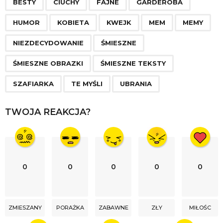
a
BESTY
CIUCHY
FAJNE
GARDEROBA
g
HUMOR
KOBIETA
KWEJK
MEM
MEMY
i
n
NIEZDECYDOWANIE
ŚMIESZNE
a
ŚMIESZNE OBRAZKI
ŚMIESZNE TEKSTY
t
i
SZAFIARKA
TE MYŚLI
UBRANIA
o
n
TWOJA REAKCJA?
0
0
0
0
0
ZMIESZANY
PORAŻKA
ZABAWNE
ZŁY
MIŁOŚC