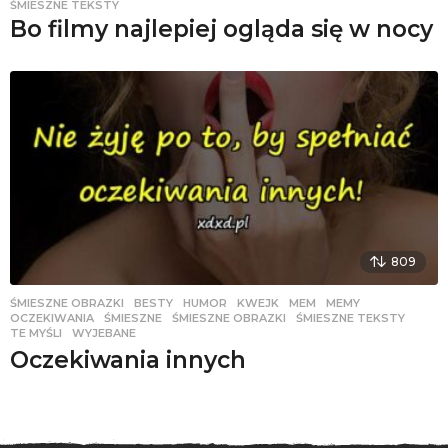
ŚMIESZNE TEKSTY
Bo filmy najlepiej ogląda się w nocy
809
ŚMIESZNE OBRAZKI
BESTY
,
HUMOR
,
KWEJK
,
MEM
,
MEMY
,
OCZEKIWANIA
,
ŚMIESZNE
,
ŚMIESZNE OBRAZKI
,
ŚMIESZNE TEKSTY
,
TE MYŚLI
,
WYJEBANE
Oczekiwania innych