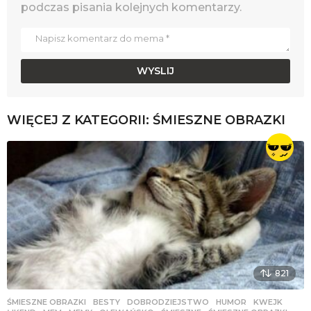
podczas pisania kolejnych komentarzy.
WIĘCEJ Z KATEGORII:
ŚMIESZNE OBRAZKI
821
ŚMIESZNE OBRAZKI
BESTY
,
DOBRODZIEJSTWO
,
HUMOR
,
KWEJK
,