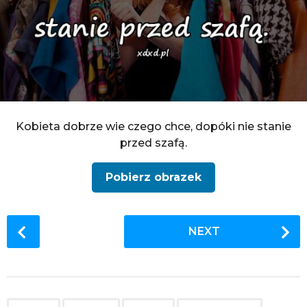
Kobieta dobrze wie czego chce, dopóki nie stanie
przed szafą.
Pobierz obrazek
P
NEXT
o
s
t
P
,
,
,
,
,
,
,
,
,
,
,
,
,
,
,