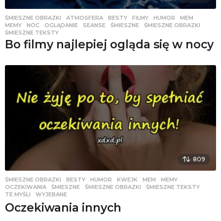
ŚMIESZNE OBRAZKI
ATMOSFERA
,
BESTY
,
FILMY
,
HUMOR
,
MEM
,
MEMY
,
NOC
,
OGLĄDANIE
,
SEANSE
,
ŚMIESZNE
,
ŚMIESZNE OBRAZKI
,
ŚMIESZNE TEKSTY
Bo filmy najlepiej ogląda się w nocy
809
ŚMIESZNE OBRAZKI
BESTY
,
HUMOR
,
KWEJK
,
MEM
,
MEMY
,
OCZEKIWANIA
,
ŚMIESZNE
,
ŚMIESZNE OBRAZKI
,
ŚMIESZNE TEKSTY
,
TE MYŚLI
,
WYJEBANE
Oczekiwania innych