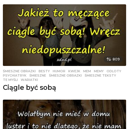
809
ŚMIESZNE OBRAZKI
BESTY
,
HUMOR
,
KWEJK
,
MEM
,
MEMY
,
ODLOTY
,
PSYCHIATRYK
,
ŚMIESZNE
,
ŚMIESZNE OBRAZKI
,
ŚMIESZNE TEKSTY
,
TE MYŚLI
,
WARIATKI
Ciągle być sobą