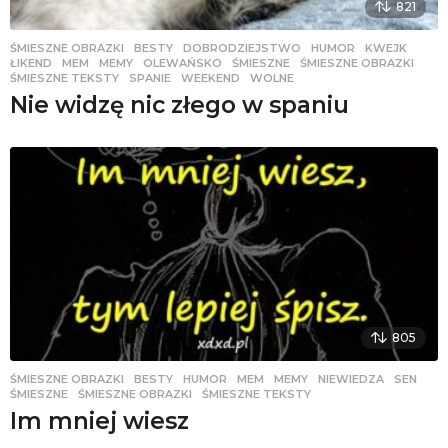
821
ŚMIESZNE OBRAZKI
BESTY
,
DOBRODZIEJSTWO
,
HUMOR
,
KWEJK
,
ŁIKEND
,
MEM
,
MEMY
,
OLEWAŃSKO
,
ŚMIESZNE
,
ŚMIESZNE OBRAZKI
,
ŚMIESZNE TEKSTY
,
SPANIE
,
WEEKEND
,
WOLNE
Nie widzę nic złego w spaniu
805
ŚMIESZNE OBRAZKI
BESTY
,
HUMOR
,
MEM
,
MEMY
,
NIEWIEDZA
,
SEN
,
ŚMIESZNE
,
ŚMIESZNE OBRAZKI
,
ŚMIESZNE TEKSTY
Im mniej wiesz