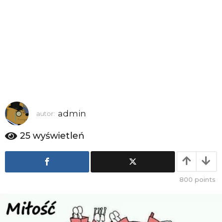
g
o
admin
autor:
25
wyświetleń
800
points