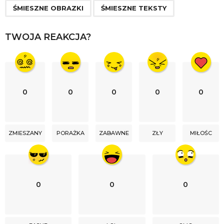
n
ŚMIESZNE OBRAZKI
ŚMIESZNE TEKSTY
a
t
TWOJA REAKCJA?
i
o
n
0
0
0
0
0
ZMIESZANY
PORAŻKA
ZABAWNE
ZŁY
MIŁOŚC
0
0
0