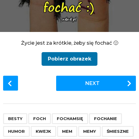
Życie jest za krótkie, żeby się fochać 🙂
Pobierz obrazek
P
NEXT
o
s
t
P
,
,
,
,
,
,
,
,
,
,
a
BESTY
FOCH
FOCHAMSIĘ
FOCHANIE
g
HUMOR
KWEJK
MEM
MEMY
ŚMIESZNE
i