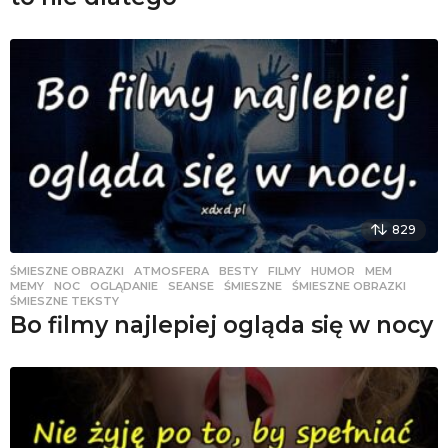
829
ŚMIESZNE OBRAZKI
ATMOSFERA
,
BESTY
,
FILMY
,
HUMOR
,
MEM
,
MEMY
,
NOC
,
OGLĄDANIE
,
SEANSE
,
ŚMIESZNE
,
ŚMIESZNE OBRAZKI
,
ŚMIESZNE TEKSTY
Bo filmy najlepiej ogląda się w nocy