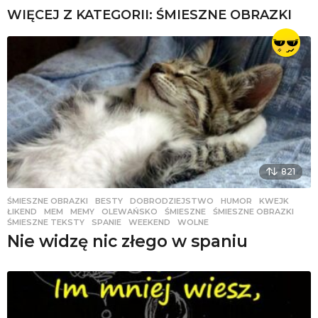
WIĘCEJ Z KATEGORII:
ŚMIESZNE OBRAZKI
821
ŚMIESZNE OBRAZKI
BESTY
,
DOBRODZIEJSTWO
,
HUMOR
,
KWEJK
,
ŁIKEND
,
MEM
,
MEMY
,
OLEWAŃSKO
,
ŚMIESZNE
,
ŚMIESZNE OBRAZKI
,
ŚMIESZNE TEKSTY
,
SPANIE
,
WEEKEND
,
WOLNE
Nie widzę nic złego w spaniu