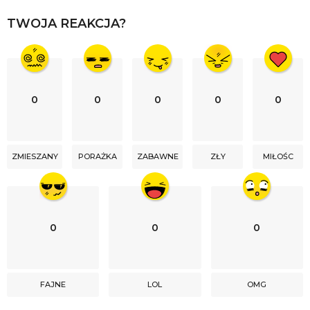
i
TWOJA REAKCJA?
o
n
0
0
0
0
0
ZMIESZANY
PORAŻKA
ZABAWNE
ZŁY
MIŁOŚC
0
0
0
FAJNE
LOL
OMG