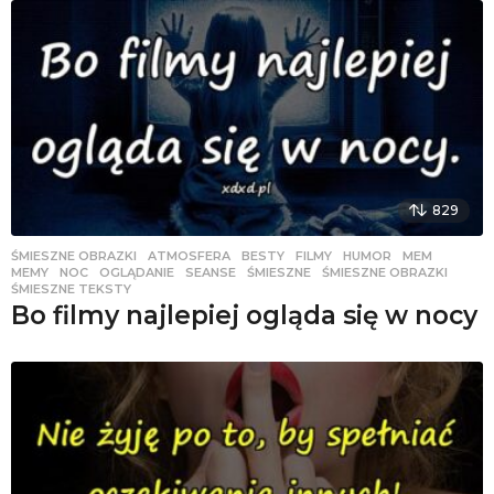
829
ŚMIESZNE OBRAZKI
ATMOSFERA
,
BESTY
,
FILMY
,
HUMOR
,
MEM
,
MEMY
,
NOC
,
OGLĄDANIE
,
SEANSE
,
ŚMIESZNE
,
ŚMIESZNE OBRAZKI
,
ŚMIESZNE TEKSTY
Bo filmy najlepiej ogląda się w nocy