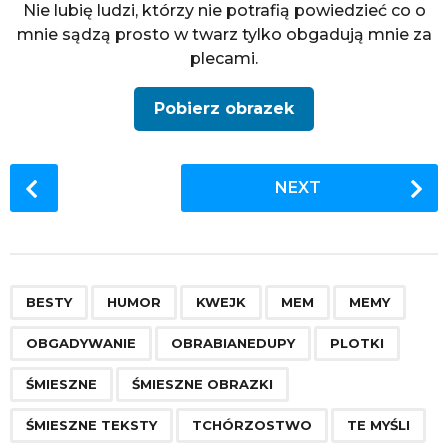
Nie lubię ludzi, którzy nie potrafią powiedzieć co o
mnie sądzą prosto w twarz tylko obgadują mnie za
plecami.
Pobierz obrazek
P
NEXT
o
s
t
P
,
,
,
,
,
,
,
,
,
,
,
,
a
BESTY
HUMOR
KWEJK
MEM
MEMY
g
OBGADYWANIE
OBRABIANEDUPY
PLOTKI
i
n
ŚMIESZNE
ŚMIESZNE OBRAZKI
a
ŚMIESZNE TEKSTY
TCHÓRZOSTWO
TE MYŚLI
t