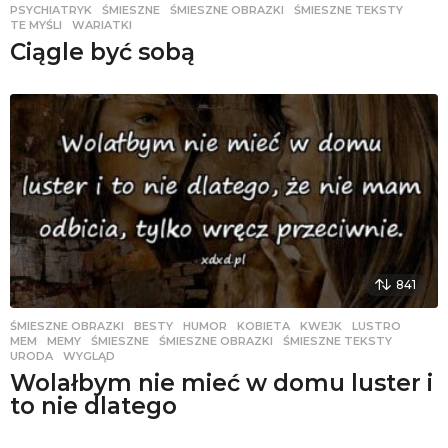
PSYCHIATRYK
,
ŚMIESZNE
,
ŚMIESZNE OBRAZKI
,
ŚMIESZNE TEKSTY
,
TE MYŚLI
,
WARIATKI
Ciągle być sobą
841
ŚMIESZNE OBRAZKI
BESTY
,
HUMOR
,
KOBIETA
,
KWEJK
,
LUSTRO
,
MEM
,
MEMY
,
ŚMIESZNE
,
ŚMIESZNE OBRAZKI
,
ŚMIESZNE TEKSTY
,
URODA
,
WYGLĄD
Wolałbym nie mieć w domu luster i
to nie dlatego