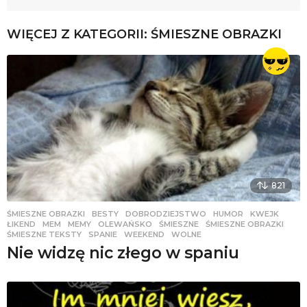
WIĘCEJ Z KATEGORII:
ŚMIESZNE OBRAZKI
821
ŚMIESZNE OBRAZKI
BESTY
,
DOBRODZIEJSTWO
,
HUMOR
,
KWEJK
,
ŁIKEND
,
MEM
,
MEMY
,
OLEWAŃSKO
,
ŚMIESZNE
,
ŚMIESZNE OBRAZKI
,
ŚMIESZNE TEKSTY
,
SPANIE
,
WEEKEND
,
WOLNE
Nie widzę nic złego w spaniu