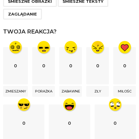
i
ŚMIESZNE OBRAZKI
ŚMIESZNE TEKSTY
o
ZAGLĄDANIE
n
TWOJA REAKCJA?
0
0
0
0
0
ZMIESZANY
PORAŻKA
ZABAWNE
ZŁY
MIŁOŚC
0
0
0