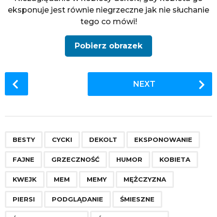
eksponuje jest równie niegrzeczne jak nie słuchanie
tego co mówi!
Pobierz obrazek
P
NEXT
o
s
t
P
,
,
,
,
,
,
,
,
,
,
,
,
,
,
,
,
,
a
BESTY
CYCKI
DEKOLT
EKSPONOWANIE
g
FAJNE
GRZECZNOŚĆ
HUMOR
KOBIETA
i
n
KWEJK
MEM
MEMY
MĘŻCZYZNA
a
PIERSI
PODGLĄDANIE
ŚMIESZNE
t