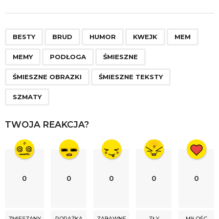
s
t
P
,
,
,
,
,
,
,
,
,
,
a
BESTY
BRUD
HUMOR
KWEJK
MEM
g
MEMY
PODŁOGA
ŚMIESZNE
i
n
ŚMIESZNE OBRAZKI
ŚMIESZNE TEKSTY
a
SZMATY
t
i
TWOJA REAKCJA?
o
n
0
0
0
0
0
ZMIESZANY
PORAŻKA
ZABAWNE
ZŁY
MIŁOŚC