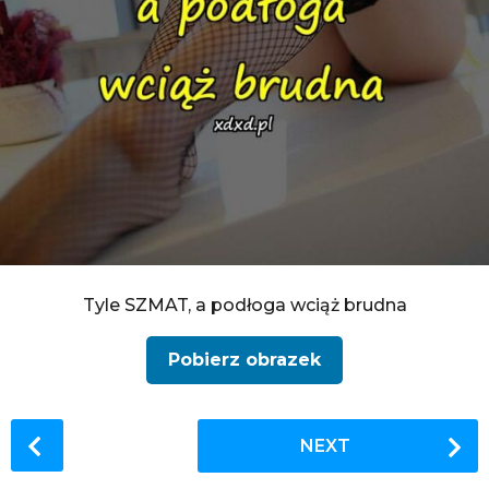
Tyle SZMAT, a podłoga wciąż brudna
Pobierz obrazek
P
NEXT
o