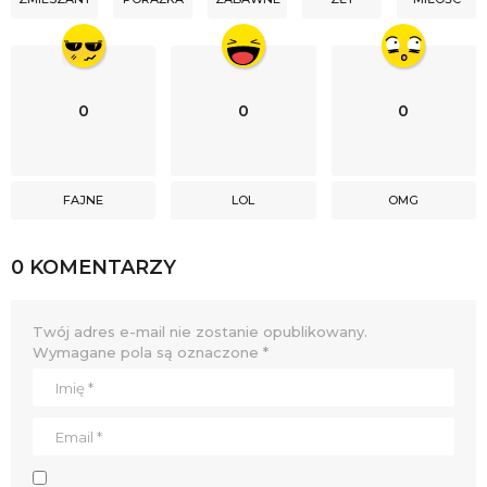
0
0
0
FAJNE
LOL
OMG
0 KOMENTARZY
Twój adres e-mail nie zostanie opublikowany.
Wymagane pola są oznaczone
*