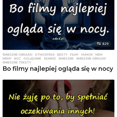
829
ŚMIESZNE OBRAZKI
ATMOSFERA
,
BESTY
,
FILMY
,
HUMOR
,
MEM
,
MEMY
,
NOC
,
OGLĄDANIE
,
SEANSE
,
ŚMIESZNE
,
ŚMIESZNE OBRAZKI
,
ŚMIESZNE TEKSTY
Bo filmy najlepiej ogląda się w nocy