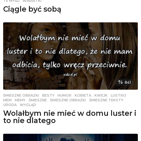
TE MYŚLI
,
WARIATKI
Ciągle być sobą
841
ŚMIESZNE OBRAZKI
BESTY
,
HUMOR
,
KOBIETA
,
KWEJK
,
LUSTRO
,
MEM
,
MEMY
,
ŚMIESZNE
,
ŚMIESZNE OBRAZKI
,
ŚMIESZNE TEKSTY
,
URODA
,
WYGLĄD
Wolałbym nie mieć w domu luster i
to nie dlatego