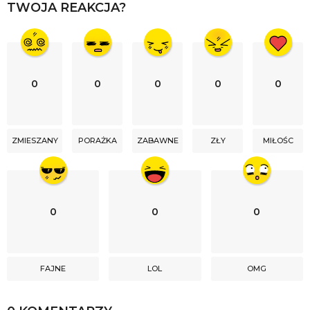
TWOJA REAKCJA?
o
n
0
0
0
0
0
ZMIESZANY
PORAŻKA
ZABAWNE
ZŁY
MIŁOŚC
0
0
0
FAJNE
LOL
OMG