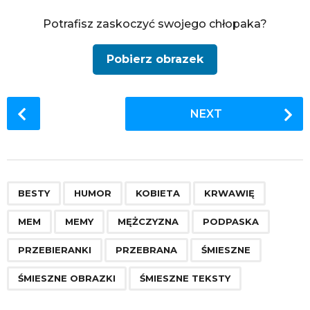
Potrafisz zaskoczyć swojego chłopaka?
Pobierz obrazek
P
NEXT
o
s
t
P
,
,
,
,
,
,
,
,
,
,
,
,
a
BESTY
HUMOR
KOBIETA
KRWAWIĘ
g
MEM
MEMY
MĘŻCZYZNA
PODPASKA
i
n
PRZEBIERANKI
PRZEBRANA
ŚMIESZNE
a
ŚMIESZNE OBRAZKI
ŚMIESZNE TEKSTY
t
i