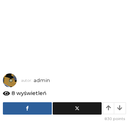
a
g
o
admin
autor:
8
wyświetleń
830
points