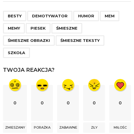
t
P
,
,
,
,
,
,
,
,
,
a
BESTY
DEMOTYWATOR
HUMOR
MEM
g
MEMY
PIESEK
ŚMIESZNE
i
n
ŚMIESZNE OBRAZKI
ŚMIESZNE TEKSTY
a
SZKOŁA
t
i
TWOJA REAKCJA?
o
n
0
0
0
0
0
ZMIESZANY
PORAŻKA
ZABAWNE
ZŁY
MIŁOŚC