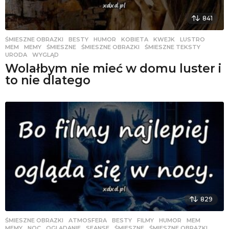
841
ŚMIESZNE OBRAZKI
BESTY
,
HUMOR
,
KOBIETA
,
KWEJK
,
LUSTRO
,
MEM
,
MEMY
,
ŚMIESZNE
,
ŚMIESZNE OBRAZKI
,
ŚMIESZNE TEKSTY
,
URODA
,
WYGLĄD
Wolałbym nie mieć w domu luster i
to nie dlatego
829
ŚMIESZNE OBRAZKI
ATMOSFERA
,
BESTY
,
FILMY
,
HUMOR
,
MEM
,
MEMY
,
NOC
,
OGLĄDANIE
,
SEANSE
,
ŚMIESZNE
,
ŚMIESZNE OBRAZKI
,