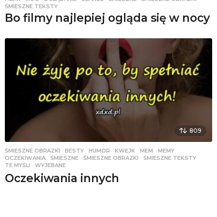
ŚMIESZNE TEKSTY
Bo filmy najlepiej ogląda się w nocy
809
ŚMIESZNE OBRAZKI
BESTY
,
HUMOR
,
KWEJK
,
MEM
,
MEMY
,
OCZEKIWANIA
,
ŚMIESZNE
,
ŚMIESZNE OBRAZKI
,
ŚMIESZNE TEKSTY
,
TE MYŚLI
,
WYJEBANE
Oczekiwania innych