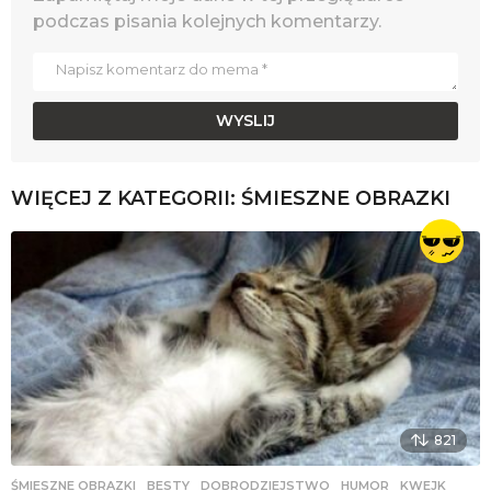
podczas pisania kolejnych komentarzy.
WIĘCEJ Z KATEGORII:
ŚMIESZNE OBRAZKI
821
ŚMIESZNE OBRAZKI
BESTY
,
DOBRODZIEJSTWO
,
HUMOR
,
KWEJK
,