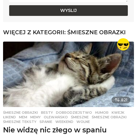
WIĘCEJ Z KATEGORII:
ŚMIESZNE OBRAZKI
821
ŚMIESZNE OBRAZKI
BESTY
,
DOBRODZIEJSTWO
,
HUMOR
,
KWEJK
,
ŁIKEND
,
MEM
,
MEMY
,
OLEWAŃSKO
,
ŚMIESZNE
,
ŚMIESZNE OBRAZKI
,
ŚMIESZNE TEKSTY
,
SPANIE
,
WEEKEND
,
WOLNE
Nie widzę nic złego w spaniu