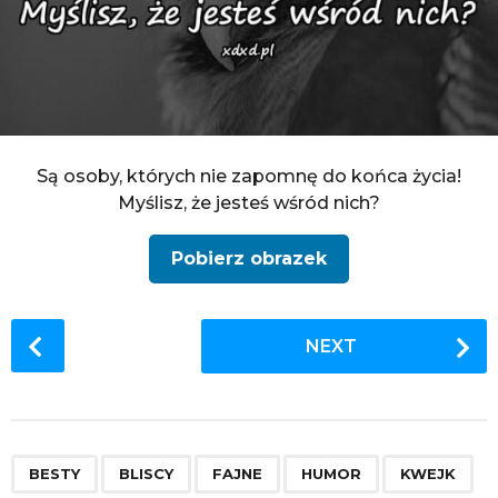
Są osoby, których nie zapomnę do końca życia!
Myślisz, że jesteś wśród nich?
Pobierz obrazek
P
NEXT
o
s
t
P
,
,
,
,
,
,
,
,
,
,
,
a
BESTY
BLISCY
FAJNE
HUMOR
KWEJK