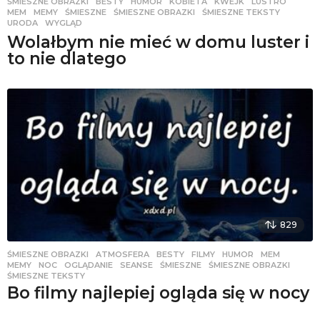
ŚMIESZNE OBRAZKI
BESTY
,
HUMOR
,
KOBIETA
,
KWEJK
,
LUSTRO
,
MEM
,
MEMY
,
ŚMIESZNE
,
ŚMIESZNE OBRAZKI
,
ŚMIESZNE TEKSTY
,
URODA
,
WYGLĄD
Wolałbym nie mieć w domu luster i
to nie dlatego
829
ŚMIESZNE OBRAZKI
ATMOSFERA
,
BESTY
,
FILMY
,
HUMOR
,
MEM
,
MEMY
,
NOC
,
OGLĄDANIE
,
SEANSE
,
ŚMIESZNE
,
ŚMIESZNE OBRAZKI
,
ŚMIESZNE TEKSTY
Bo filmy najlepiej ogląda się w nocy