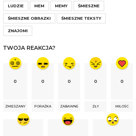
g
LUDZIE
MEM
MEMY
ŚMIESZNE
i
n
ŚMIESZNE OBRAZKI
ŚMIESZNE TEKSTY
a
ZNAJOMI
t
i
TWOJA REAKCJA?
o
n
0
0
0
0
0
ZMIESZANY
PORAŻKA
ZABAWNE
ZŁY
MIŁOŚC