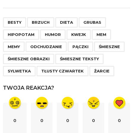
s
t
P
,
,
,
,
,
,
,
,
,
,
,
,
,
,
,
,
a
BESTY
BRZUCH
DIETA
GRUBAS
g
HIPOPOTAM
HUMOR
KWEJK
MEM
i
n
MEMY
ODCHUDZANIE
PĄCZKI
ŚMIESZNE
a
ŚMIESZNE OBRAZKI
ŚMIESZNE TEKSTY
t
i
SYLWETKA
TŁUSTY CZWARTEK
ŻARCIE
o
n
TWOJA REAKCJA?
0
0
0
0
0