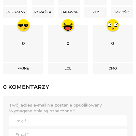
ZMIESZANY
PORAŻKA
ZABAWNE
ZŁY
MIŁOŚC
0
0
0
FAJNE
LOL
OMG
0 KOMENTARZY
Twój adres e-mail nie zostanie opublikowany.
Wymagane pola są oznaczone
*