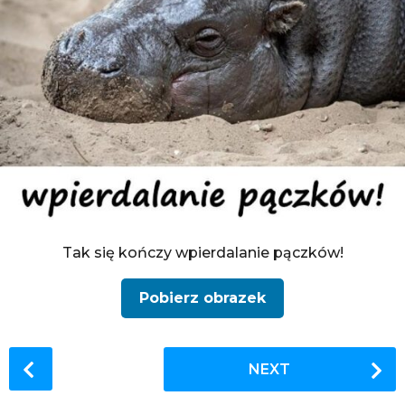
Tak się kończy wpierdalanie pączków!
Pobierz obrazek
P
NEXT
o