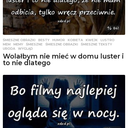
841
ŚMIESZNE OBRAZKI
BESTY
,
HUMOR
,
KOBIETA
,
KWEJK
,
LUSTRO
,
MEM
,
MEMY
,
ŚMIESZNE
,
ŚMIESZNE OBRAZKI
,
ŚMIESZNE TEKSTY
,
URODA
,
WYGLĄD
Wolałbym nie mieć w domu luster i
to nie dlatego