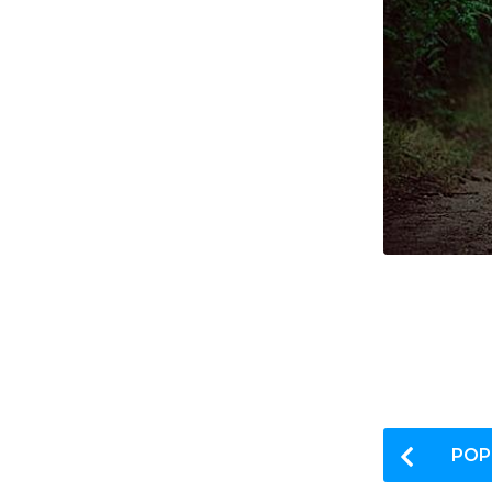
P
POP
o