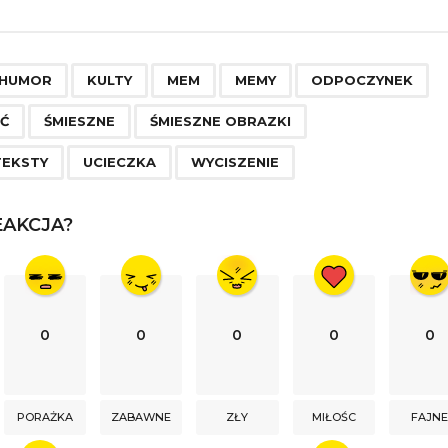
,
,
,
,
,
,
,
,
,
,
HUMOR
KULTY
MEM
MEMY
ODPOCZYNEK
Ć
ŚMIESZNE
ŚMIESZNE OBRAZKI
TEKSTY
UCIECZKA
WYCISZENIE
AKCJA?
0
0
0
0
0
PORAŻKA
ZABAWNE
ZŁY
MIŁOŚC
FAJN