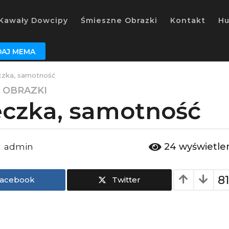
Kawały Dowcipy
Śmieszne Obrazki
Kontakt
H
AJ MEMA
czka, samotność
 OBRAZKI
eczka, samotność
24
wyświetle
admin
:
8
acebook
Twitter