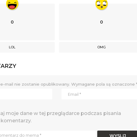
0
0
LOL
OMG
TARZY
e-mail nie zostanie opublikowany.
Wymagane pola są oznaczone
j moje dane w tej przeglądarce podczas pisania
 komentarzy.