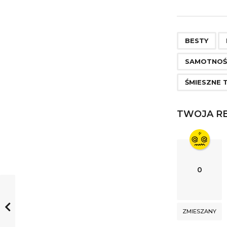
s
t
,
P
BESTY
a
SAMOTNOŚ
g
ŚMIESZNE 
i
n
TWOJA RE
a
t
i
o
0
n
ZMIESZANY