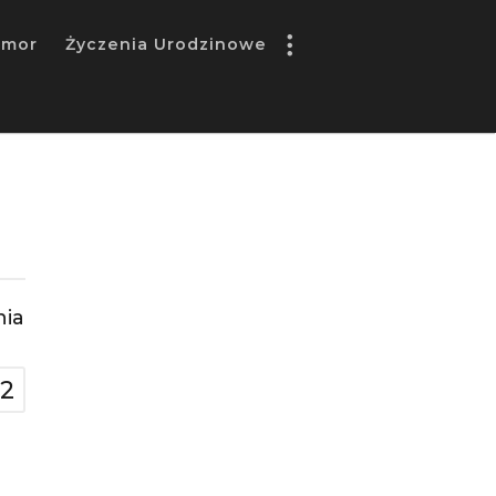
umor
Życzenia Urodzinowe
nia
12