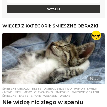
WIĘCEJ Z KATEGORII:
ŚMIESZNE OBRAZKI
821
ŚMIESZNE OBRAZKI
BESTY
,
DOBRODZIEJSTWO
,
HUMOR
,
KWEJK
,
ŁIKEND
,
MEM
,
MEMY
,
OLEWAŃSKO
,
ŚMIESZNE
,
ŚMIESZNE OBRAZKI
,
ŚMIESZNE TEKSTY
,
SPANIE
,
WEEKEND
,
WOLNE
Nie widzę nic złego w spaniu