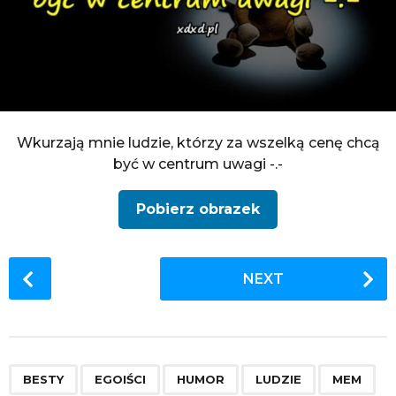
Wkurzają mnie ludzie, którzy za wszelką cenę chcą
być w centrum uwagi -.-
Pobierz obrazek
P
NEXT
o
s
t
P
,
,
,
,
,
,
,
,
,
,
,
a
BESTY
EGOIŚCI
HUMOR
LUDZIE
MEM