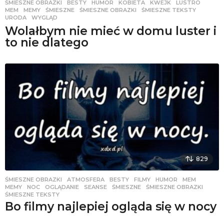
ŚMIESZNE OBRAZKI
BESTY
,
HUMOR
,
KOBIETA
,
KWEJK
,
LUSTRO
,
MEM
,
MEMY
,
ŚMIESZNE
,
ŚMIESZNE OBRAZKI
,
ŚMIESZNE TEKSTY
,
URODA
,
WYGLĄD
Wolałbym nie mieć w domu luster i
to nie dlatego
829
ŚMIESZNE OBRAZKI
ATMOSFERA
,
BESTY
,
FILMY
,
HUMOR
,
MEM
,
MEMY
,
NOC
,
OGLĄDANIE
,
SEANSE
,
ŚMIESZNE
,
ŚMIESZNE OBRAZKI
,
ŚMIESZNE TEKSTY
Bo filmy najlepiej ogląda się w nocy