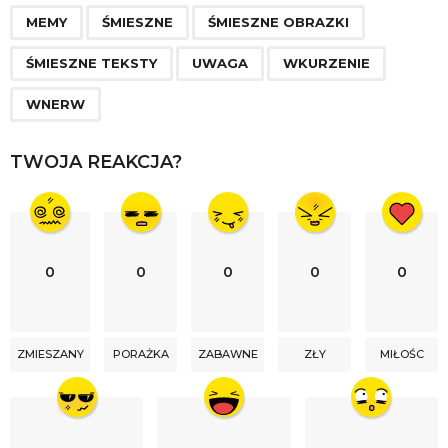
g
MEMY
ŚMIESZNE
ŚMIESZNE OBRAZKI
i
n
ŚMIESZNE TEKSTY
UWAGA
WKURZENIE
a
WNERW
t
i
TWOJA REAKCJA?
o
n
0
0
0
0
0
ZMIESZANY
PORAŻKA
ZABAWNE
ZŁY
MIŁOŚC