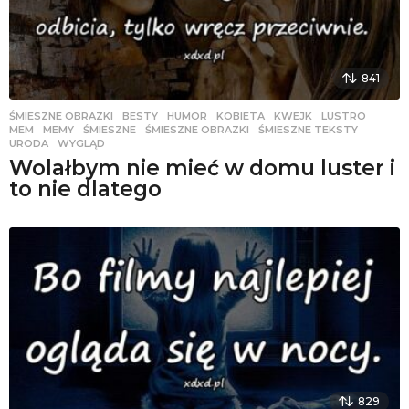
841
ŚMIESZNE OBRAZKI
BESTY
,
HUMOR
,
KOBIETA
,
KWEJK
,
LUSTRO
,
MEM
,
MEMY
,
ŚMIESZNE
,
ŚMIESZNE OBRAZKI
,
ŚMIESZNE TEKSTY
,
URODA
,
WYGLĄD
Wolałbym nie mieć w domu luster i
to nie dlatego
829