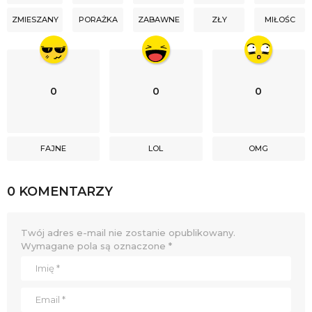
ZMIESZANY
PORAŻKA
ZABAWNE
ZŁY
MIŁOŚC
0
0
0
FAJNE
LOL
OMG
0 KOMENTARZY
Twój adres e-mail nie zostanie opublikowany.
Wymagane pola są oznaczone
*