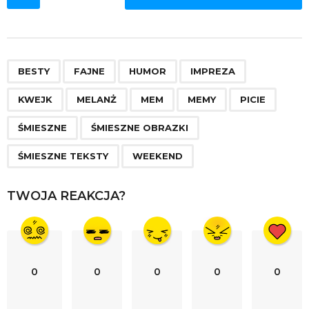
o
s
t
P
,
,
,
,
,
,
,
,
,
,
,
,
a
BESTY
FAJNE
HUMOR
IMPREZA
g
KWEJK
MELANŻ
MEM
MEMY
PICIE
i
n
ŚMIESZNE
ŚMIESZNE OBRAZKI
a
ŚMIESZNE TEKSTY
WEEKEND
t
i
TWOJA REAKCJA?
o
n
0
0
0
0
0