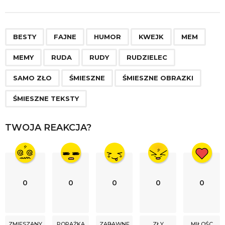
t
P
,
,
,
,
,
,
,
,
,
,
,
,
a
BESTY
FAJNE
HUMOR
KWEJK
MEM
g
MEMY
RUDA
RUDY
RUDZIELEC
i
n
SAMO ZŁO
ŚMIESZNE
ŚMIESZNE OBRAZKI
a
ŚMIESZNE TEKSTY
t
i
TWOJA REAKCJA?
o
n
0
0
0
0
0
ZMIESZANY
PORAŻKA
ZABAWNE
ZŁY
MIŁOŚC