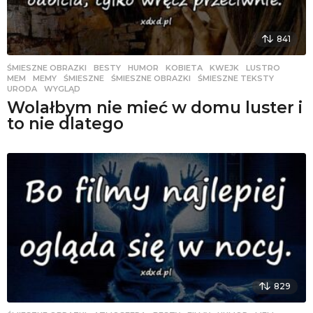
841
ŚMIESZNE OBRAZKI
BESTY
,
HUMOR
,
KOBIETA
,
KWEJK
,
LUSTRO
,
MEM
,
MEMY
,
ŚMIESZNE
,
ŚMIESZNE OBRAZKI
,
ŚMIESZNE TEKSTY
,
URODA
,
WYGLĄD
Wolałbym nie mieć w domu luster i
to nie dlatego
829