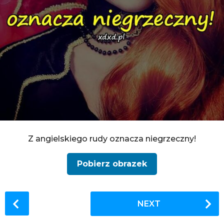
Z angielskiego rudy oznacza niegrzeczny!
Pobierz obrazek
P
NEXT
o
s