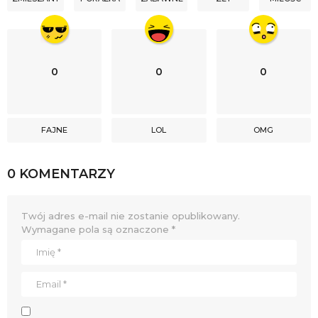
0
0
0
FAJNE
LOL
OMG
0 KOMENTARZY
Twój adres e-mail nie zostanie opublikowany.
Wymagane pola są oznaczone
*