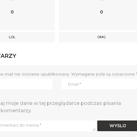
0
0
LOL
OMG
TARZY
e-mail nie zostanie opublikowany.
Wymagane pola są oznaczone
j moje dane w tej przeglądarce podczas pisania
 komentarzy.