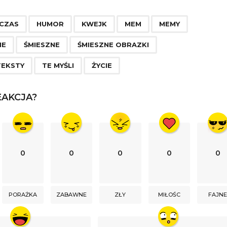
,
,
,
,
,
,
,
,
,
,
CZAS
HUMOR
KWEJK
MEM
MEMY
IE
ŚMIESZNE
ŚMIESZNE OBRAZKI
TEKSTY
TE MYŚLI
ŻYCIE
AKCJA?
0
0
0
0
0
PORAŻKA
ZABAWNE
ZŁY
MIŁOŚC
FAJN