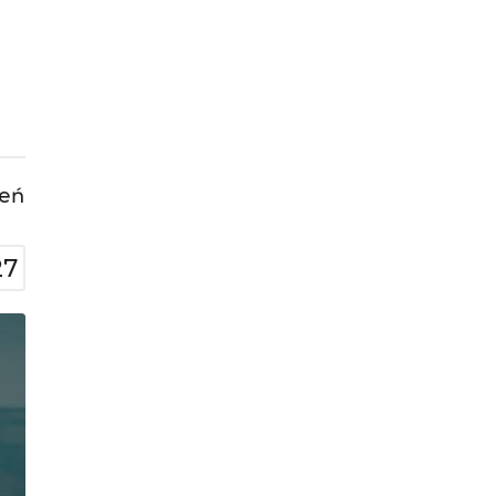
leń
27