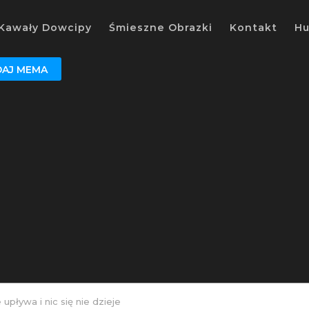
Kawały Dowcipy
Śmieszne Obrazki
Kontakt
H
AJ MEMA
 upływa i nic się nie dzieje