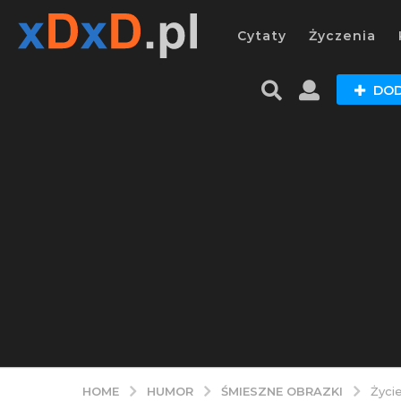
Cytaty
Życzenia
DOD
HUMOR
ŚMIESZNE OBRAZKI
HOME
Życie