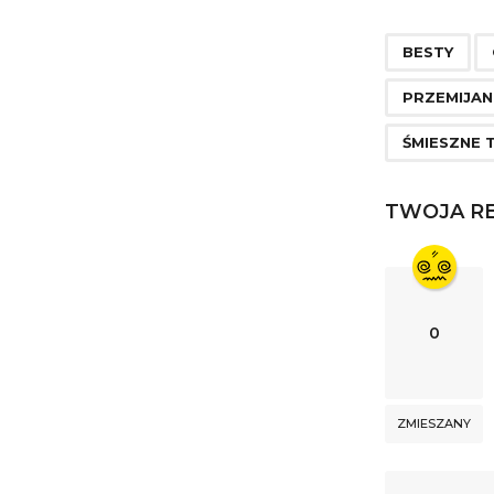
t
,
P
BESTY
a
PRZEMIJAN
g
ŚMIESZNE 
i
n
TWOJA RE
a
t
i
o
0
n
ZMIESZANY