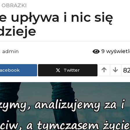
 OBRAZKI
e upływa i nic się
dzieje
9
wyświet
admin
:
8
acebook
Twitter