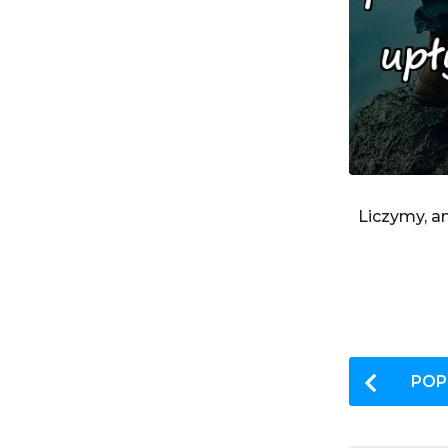
Liczymy, an
P
POP
o
s